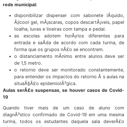
rede municipal:
disponibilizar dispenser com sabonete lÃ­quido,
Ã¡lcool gel, mÃ¡scaras, copos descartÃ¡veis, papel
toalha, luvas e lixeiras com tampa e pedal.
as escolas adotem horÃ¡rios diferentes para
entrada e saÃ­da de acordo com cada turma, de
forma que os grupos nÃ£o se encontrem.
o distanciamento mÃ­nimo entre alunos deve ser
de 1,5 metro.
o retorno deve ser monitorado constantemente,
para entender os impactos do retorno Ã s aulas na
situaÃ§Ã£o epidemiolÃ³gica.
Aulas serÃ£o suspensas, se houver casos de Covid-
19
Quando tiver mais de um caso de aluno com
diagnÃ³stico confirmado de Covid-19 em uma mesma
turma, todos os estudantes daquela sala deverÃ£o