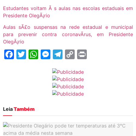
Estudantes voltam Ã s aulas nas escolas estaduais em
Presidente OlegÃ¡rio
Aulas sÃ£o suspensas na rede estadual e municipal
para prevenir contra coronavÃ­rus, em Presidente
OlegÃ¡rio
Facebook
Twitter
WhatsApp
Messenger
Telegram
Copy
Print
Link
Leia
Também