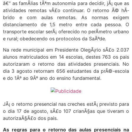
â€“ as famÃ­lias tÃªm autonomia para decidir, jÃ¡ que as
atividades remotas vÃ£o continuar. O retorno Ã© hÃ­
brido e com aulas remotas. As normas exigem
distanciamento de 1,5 metro
entre cada pessoa. O
transporte escolar serÃ¡ oferecido no perÃ­metro urbano
e rural; obedecendo os protocolos da SaÃºde.
Na rede municipal em Presidente OlegÃ¡rio sÃ£o 2.037
alunos matriculados em 14 escolas, destes 763 os pais
autorizaram o retorno das atividades presenciais. No
dia 3 agosto retornam 656 estudantes da prÃ©-escola
e do 1Âº ao 9Âº ano do ensino fundamental.
JÃ¡ o retorno presencial nas creches estÃ¡ previsto para
o dia 17 de agosto, sÃ£o 107 crianÃ§as que tiveram o
autorizaÃ§Ã£o dos pais.
As regras para o retorno das aulas presenciais na