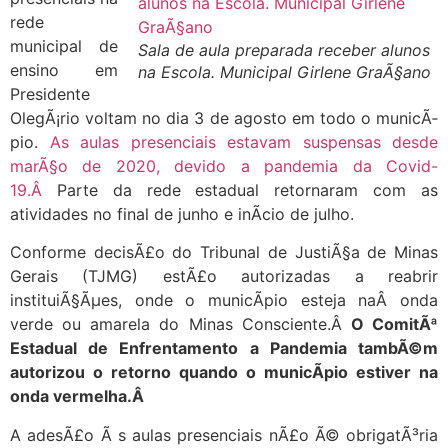
rede
municipal de
Sala de aula preparada receber alunos
ensino em
na Escola. Municipal Girlene GraÃ§ano
Presidente
OlegÃ¡rio voltam no dia 3 de agosto em todo o municÃ­
pio.
As aulas presenciais estavam suspensas desde
marÃ§o de 2020, devido a pandemia da Covid-
19.Â
Parte da rede estadual retornaram com as
atividades no final de junho e inÃ­cio de julho.
Conforme decisÃ£o do Tribunal de JustiÃ§a de Minas
Gerais (TJMG) estÃ£o autorizadas a reabrir
instituiÃ§Ãµes, onde o municÃ­pio esteja naÂ
onda
verde ou amarela
do Minas Consciente.Â
O ComitÃª
Estadual de Enfrentamento a Pandemia tambÃ©m
autorizou o retorno quando o municÃ­pio estiver na
onda vermelha.Â
A adesÃ£o Ã s aulas presenciais nÃ£o Ã© obrigatÃ³ria