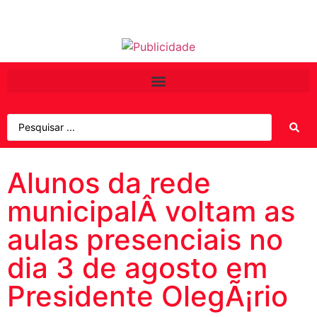
Alunos da rede
municipalÂ voltam as
aulas presenciais no
dia 3 de agosto em
Presidente OlegÃ¡rio