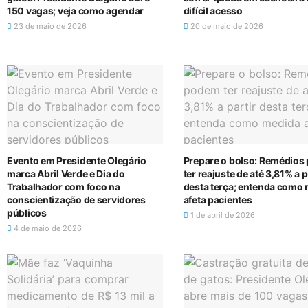
150 vagas; veja como agendar
difícil acesso
23 de maio de 2026
20 de maio de 2026
Evento em Presidente Olegário
Prepare o bolso: Remédio
marca Abril Verde e Dia do
ter reajuste de até 3,81% a p
Trabalhador com foco na
desta terça; entenda como
conscientização de servidores
afeta pacientes
públicos
1 de abril de 2026
4 de maio de 2026