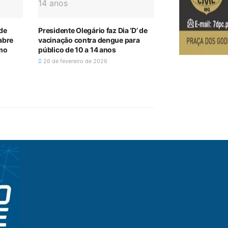
 de
Presidente Olegário faz Dia ‘D’ de
abre
vacinação contra dengue para
omo
público de 10 a 14 anos
26 de fevereiro de 2026