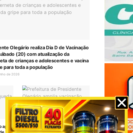
ente Olegário realiza Dia D de Vacinação
sábado (20) com atualização da
eta de crianças e adolescentes e vacina
pe para toda a população
unho de 2026
o após
Prefeitura de Presidente Olegário
de
amplia vacinação contra a gripe