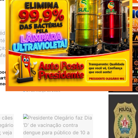
para toda a população acima de 6
meses
20 de maio de 2026
s podem
Vacina da gripe começa a ser
artir
aplicada em Presidente Olegário;
 medida
veja quem pode se imunizar
31 de março de 2026