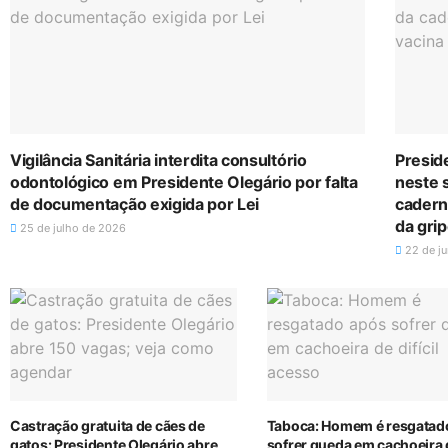
Vigilância Sanitária interdita consultório
Presid
odontológico em Presidente Olegário por falta
neste 
de documentação exigida por Lei
cadern
da gri
25 de julho de 2026
22 de j
Castração gratuita de cães de
Taboca: Homem é resgatad
gatos: Presidente Olegário abre
sofrer queda em cachoeira 