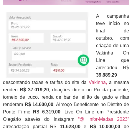
A campanha
teve início no
final de
outubro, com
criação de uma
Vakinha On
Line que
arrecadou R$
39.889,29
descontando taxas e tarifas do site da
Vakinha,
a mesma
rendeu
R$ 37.019,20
, doações direto no Pix da paciente,
torneio de truco, renda de bar de leilão de gado e rifas
renderam
R$
14.600,00
;
Almoço Beneficente no Distrito de
Ponte Firme
R$ 6.319,00
, Live On Line em Presidente
Olegário através do Instagram
“@ Infor-Madas 2023”
arrecadação parcial R$
11.628,00
e
R$ 10.000,00
de