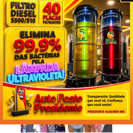
Campanha Solidária “Todos Pela Paula” será realizada
neste domingo (12) com Live e Almoço Beneficente para
compra de remédio no combate ao câncer; saiba como
participar
Campanha Solidária “Todos pela Paula” já arrecadou mais
de R$ 42 mil para compra de remédio no combate ao câncer
‘Sinto que a minha vida não está valendo nada’: Mulher luta
para conseguir remédio contra o câncer, mas Prefeitura de
Presidente Olegário diz não ter dinheiro para comprar