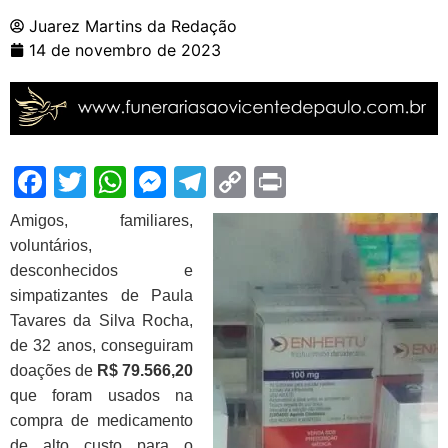
Juarez Martins da Redação
14 de novembro de 2023
Facebook
Twitter
WhatsApp
Messenger
Telegram
Copy
Print
Link
Amigos, familiares,
voluntários,
desconhecidos e
simpatizantes de Paula
Tavares da Silva Rocha,
de 32 anos, conseguiram
doações de
R$ 79.566,20
que foram usados na
compra de medicamento
de alto custo para o