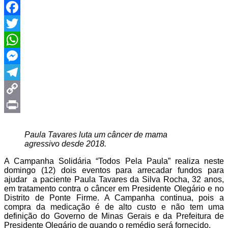
Facebook
Twitter
WhatsApp
Messenger
Telegram
Copy
Link
Print
Paula Tavares luta um câncer de mama
agressivo desde 2018.
A Campanha Solidária “Todos Pela Paula” realiza neste
domingo (12) dois eventos para arrecadar fundos para
ajudar a paciente Paula Tavares da Silva Rocha, 32 anos,
em tratamento contra o câncer em Presidente Olegário e no
Distrito de Ponte Firme. A Campanha continua, pois a
compra da medicação é de alto custo e não tem uma
definição do Governo de Minas Gerais e da Prefeitura de
Presidente Olegário de quando o remédio será fornecido.