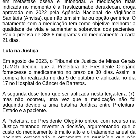
em metástase óssea e linfonodal. A medicação mais
indicada no momento é a Trastuzumabe deruxtecan, droga
aprovada em 2022 pela Agência Nacional de Vigilância
Sanitária (Anvisa), que não tem similar ou opção genérica. O
tratamento com a medicação tem como objetivo melhorar a
qualidade de vida e aumentar a sobrevida dos pacientes.
Paula precisa de 388.8 miligramas do medicamento a cada
21 dias.
Luta na Justiça
Em agosto de 2023, o Tribunal de Justiça de Minas Gerais
(TJMG) decidiu que a Prefeitura de Presidente Olegário
fornecesse o medicamento no prazo de 30 dias. Assim, a
compra foi realizada no dia 5 de outubro e aplicada no dia
17 no Hospital do Câncer de Barretos.
A segunda dose teria que ser aplicada nesta terça-feira (7),
mas não ocorreu, uma vez que a medicação não foi
adquirida devido a uma batalha Jurídica entre Prefeitura,
Estado e a paciente.
A Prefeitura de Presidente Olegário entrou com recurso na
Justiça tentando reverter a decisão, argumentando que o
custo do medicamento é muito alto e o tratamento anual da
paciente extrapolaria o orçamento do município que não