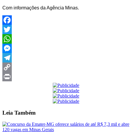
Com informações da Agência Minas.
Facebook
Twitter
WhatsApp
Messenger
Telegram
Copy
Link
Print
Leia
Também