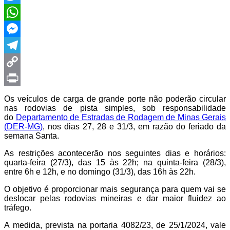
Twitter
WhatsApp
Messenger
Telegram
Copy
Link
Print
Os veículos de carga de grande porte não poderão circular
nas rodovias de pista simples, sob responsabilidade
do
Departamento de Estradas de Rodagem de Minas Gerais
(DER-MG)
, nos dias 27, 28 e 31/3, em razão do feriado da
semana Santa.
As restrições acontecerão nos seguintes dias e horários:
quarta-feira (27/3), das 15 às 22h; na quinta-feira (28/3),
entre 6h e 12h, e no domingo (31/3), das 16h às 22h.
O objetivo é proporcionar mais segurança para quem vai se
deslocar pelas rodovias mineiras e dar maior fluidez ao
tráfego.
A medida, prevista na portaria 4082/23, de 25/1/2024, vale