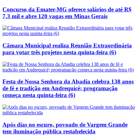
Concurso da Emater-MG oferece salários de até R$
7,3 mil e abre 120 vagas em Minas Gerais
Câmara Municipal realiza Reunião Extraordinária
para votar três projetos nesta quinta-feira (6)
Festa de Nossa Senhora da Abadia celebra 138 anos
de fé e tradição em Andrequicé; programação
começa nesta quinta-feira (6)
Após dias no escuro, povoado de Vargem Grande
tem iluminação pública restabelecida