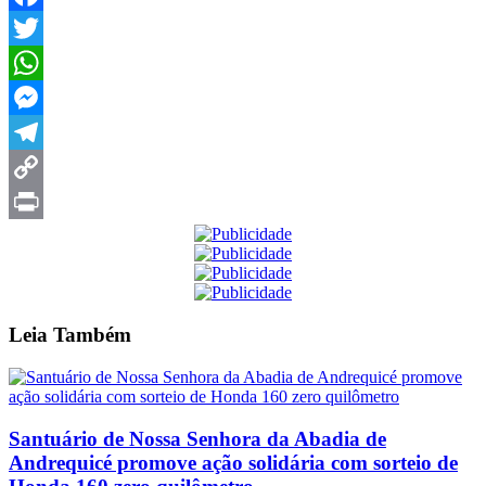
Facebook
Twitter
WhatsApp
Messenger
Telegram
Copy
Link
Print
Leia
Também
Santuário de Nossa Senhora da Abadia de
Andrequicé promove ação solidária com sorteio de