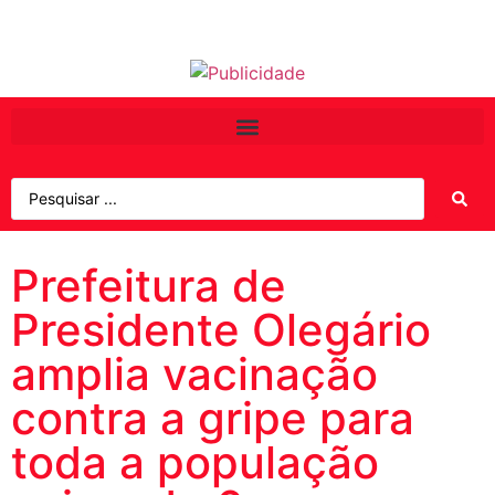
Prefeitura de
Presidente Olegário
amplia vacinação
contra a gripe para
toda a população