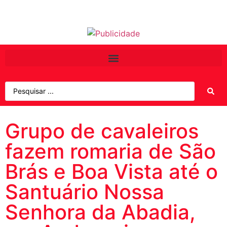
Grupo de cavaleiros
fazem romaria de São
Brás e Boa Vista até o
Santuário Nossa
Senhora da Abadia,