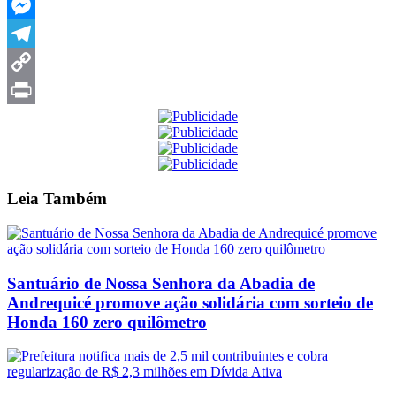
WhatsApp
Messenger
Telegram
Copy
Link
Print
Leia
Também
Santuário de Nossa Senhora da Abadia de
Andrequicé promove ação solidária com sorteio de
Honda 160 zero quilômetro