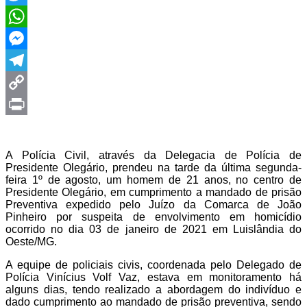
Twitter
WhatsApp
Messenger
Telegram
Copy
Link
Print
A Polícia Civil, através da Delegacia de Polícia de
Presidente Olegário, prendeu na tarde da última segunda-
feira 1º de agosto, um homem de 21 anos, no centro de
Presidente Olegário, em cumprimento a mandado de prisão
Preventiva expedido pelo Juízo da Comarca de João
Pinheiro por suspeita de envolvimento em homicídio
ocorrido no dia 03 de janeiro de 2021 em Luislândia do
Oeste/MG.
A equipe de policiais civis, coordenada pelo Delegado de
Polícia Vinícius Volf Vaz, estava em monitoramento há
alguns dias, tendo realizado a abordagem do indivíduo e
dado cumprimento ao mandado de prisão preventiva, sendo