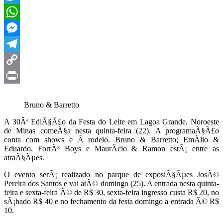
Twitter
WhatsApp
Messenger
Telegram
Copy
Link
Print
Bruno & Barretto
A 30Âª EdiÃ§Ã£o da Festa do Leite em Lagoa Grande, Noroeste
de Minas comeÃ§a nesta quinta-feira (22). A programaÃ§Ã£o
conta com shows e Â rodeio. Bruno & Barretto; EmÃ­lio &
Eduardo, ForrÃ³ Boys e MaurÃ­cio & Ramon estÃ¡ entre as
atraÃ§Ãµes.
O evento serÃ¡ realizado no parque de exposiÃ§Ãµes JosÃ©
Pereira dos Santos e vai atÃ© domingo (25). A entrada nesta quinta-
feira e sexta-feira Ã© de R$ 30, sexta-feira ingresso custa R$ 20, no
sÃ¡bado R$ 40 e no fechamento da festa domingo a entrada Ã© R$
10.