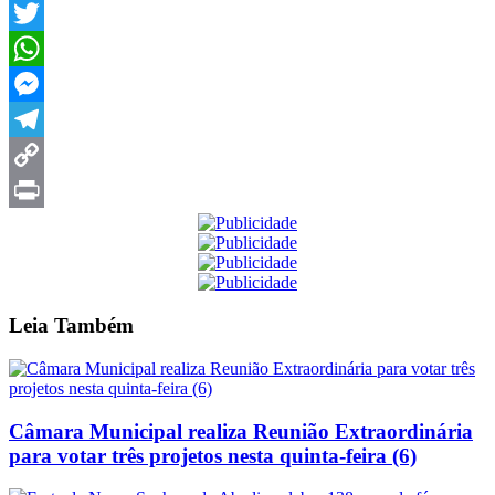
Facebook
Twitter
WhatsApp
Messenger
Telegram
Copy
Link
Print
Leia
Também
Câmara Municipal realiza Reunião Extraordinária
para votar três projetos nesta quinta-feira (6)