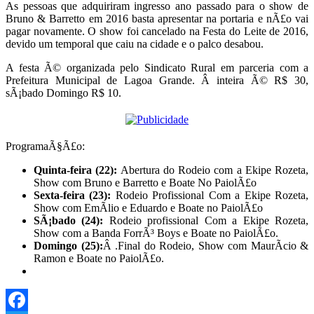
As pessoas que adquiriram ingresso ano passado para o show de
Bruno & Barretto em 2016 basta apresentar na portaria e nÃ£o vai
pagar novamente. O show foi cancelado na Festa do Leite de 2016,
devido um temporal que caiu na cidade e o palco desabou.
A festa Ã© organizada pelo Sindicato Rural em parceria com a
Prefeitura Municipal de Lagoa Grande. Â inteira Ã© R$ 30,
sÃ¡bado Domingo R$ 10.
ProgramaÃ§Ã£o:
Quinta-feira (22):
Abertura do Rodeio com a Ekipe Rozeta,
Show com Bruno e Barretto e Boate No PaiolÃ£o
Sexta-feira (23):
Rodeio Profissional Com a Ekipe Rozeta,
Show com EmÃ­lio e Eduardo e Boate no PaiolÃ£o
SÃ¡bado (24):
Rodeio profissional Com a Ekipe Rozeta,
Show com a Banda ForrÃ³ Boys e Boate no PaiolÃ£o.
Domingo (25):
Â .Final do Rodeio, Show com MaurÃ­cio &
Ramon e Boate no PaiolÃ£o.