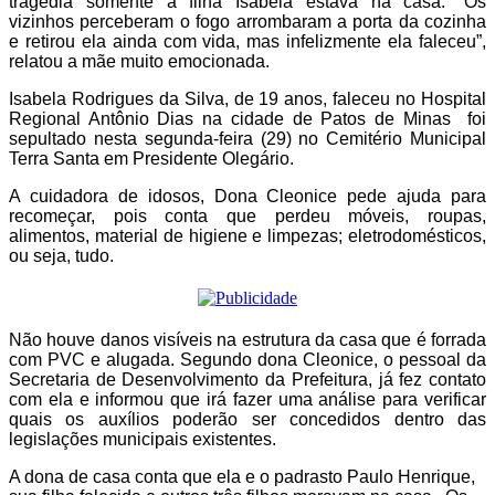
tragédia somente a filha Isabela estava na casa. “Os
vizinhos perceberam o fogo arrombaram a porta da cozinha
e retirou ela ainda com vida, mas infelizmente ela faleceu”,
relatou a mãe muito emocionada.
Isabela Rodrigues da Silva, de 19 anos, faleceu no Hospital
Regional Antônio Dias na cidade de Patos de Minas foi
sepultado nesta segunda-feira (29) no Cemitério Municipal
Terra Santa em Presidente Olegário.
A cuidadora de idosos, Dona Cleonice pede ajuda para
recomeçar, pois conta que perdeu móveis, roupas,
alimentos, material de higiene e limpezas; eletrodomésticos,
ou seja, tudo.
Não houve danos visíveis na estrutura da casa que é forrada
com PVC e alugada. Segundo dona Cleonice, o pessoal da
Secretaria de Desenvolvimento da Prefeitura, já fez contato
com ela e informou que irá fazer uma análise para verificar
quais os auxílios poderão ser concedidos dentro das
legislações municipais existentes.
A dona de casa conta que ela e o padrasto Paulo Henrique,