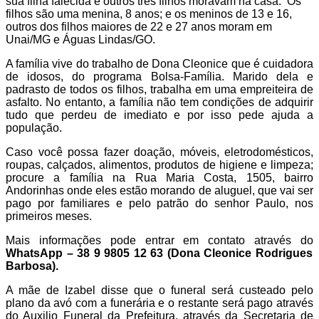
sua filha falecida e outros três filhos moravam na casa. Os
filhos são uma menina, 8 anos; e os meninos de 13 e 16,
outros dos filhos maiores de 22 e 27 anos moram em
Unai/MG e Águas Lindas/GO.
A família vive do trabalho de Dona Cleonice que é cuidadora
de idosos, do programa Bolsa-Família. Marido dela e
padrasto de todos os filhos, trabalha em uma empreiteira de
asfalto. No entanto, a família não tem condições de adquirir
tudo que perdeu de imediato e por isso pede ajuda a
população.
Caso você possa fazer doação, móveis, eletrodomésticos,
roupas, calçados, alimentos, produtos de higiene e limpeza;
procure a família na Rua Maria Costa, 1505, bairro
Andorinhas onde eles estão morando de aluguel, que vai ser
pago por familiares e pelo patrão do senhor Paulo, nos
primeiros meses.
Mais informações pode entrar em contato através do
WhatsApp – 38 9 9805 12 63 (Dona Cleonice Rodrigues
Barbosa).
A mãe de Izabel disse que o funeral será custeado pelo
plano da avó com a funerária e o restante será pago através
do Auxilio Funeral da Prefeitura, através da Secretaria de