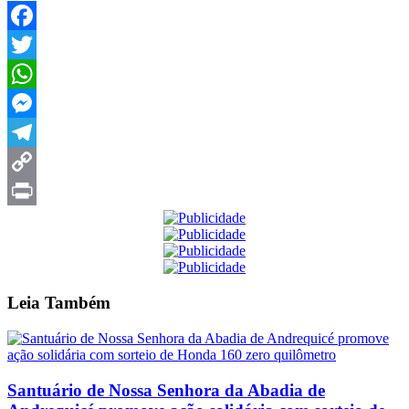
Facebook
Twitter
WhatsApp
Messenger
Telegram
Copy
Link
Print
Leia
Também
Santuário de Nossa Senhora da Abadia de