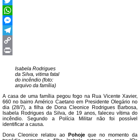
Facebook
Twitter
WhatsApp
Messenger
Telegram
Copy
Link
Print
Isabela Rodrigues
da Silva, vitima fatal
do incêndio (foto:
arquivo da família)
A casa de uma família pegou fogo na Rua Vicente Xavier,
660 no bairro Américo Caetano em Presidente Olegário no
dia (28/7), a filha de Dona Cleonice Rodrigues Barbosa,
Isabela Rodrigues da Silva, de 19 anos, faleceu vítima do
incêndio. Segundo a Polícia Militar não foi possível
identificar a causa.
Dona Cleonice relatou ao
Pohoje
que no momento da