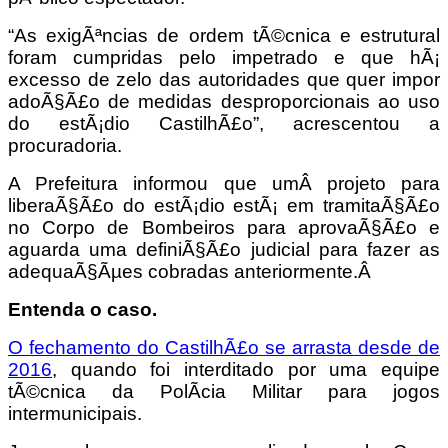
“As exigÃªncias de ordem tÃ©cnica e estrutural
foram cumpridas pelo impetrado e que hÃ¡
excesso de zelo das autoridades que quer impor
adoÃ§Ã£o de medidas desproporcionais ao uso
do estÃ¡dio CastilhÃ£o”, acrescentou a
procuradoria.
A Prefeitura informou que umÂ projeto para
liberaÃ§Ã£o do estÃ¡dio estÃ¡ em tramitaÃ§Ã£o
no Corpo de Bombeiros para aprovaÃ§Ã£o e
aguarda uma definiÃ§Ã£o judicial para fazer as
adequaÃ§Ãµes cobradas anteriormente.Â
Entenda o caso.
O fechamento do CastilhÃ£o se arrasta desde de
2016
, quando foi interditado por uma equipe
tÃ©cnica da PolÃ­cia Militar para jogos
intermunicipais.