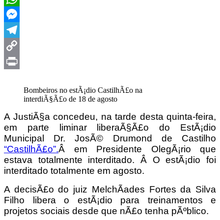
WhatsApp
Messenger
Telegram
Copy
Link
Print
Bombeiros no estÃ¡dio CastilhÃ£o na
interdiÃ§Ã£o de 18 de agosto
A JustiÃ§a concedeu, na tarde desta quinta-feira,
em parte liminar liberaÃ§Ã£o do EstÃ¡dio
Municipal Dr. JosÃ© Drumond de Castilho
“CastilhÃ£o”.
Â em Presidente OlegÃ¡rio que
estava totalmente interditado. Â O estÃ¡dio foi
interditado totalmente em agosto.
A decisÃ£o do juiz MelchÃ­ades Fortes da Silva
Filho libera o estÃ¡dio para treinamentos e
projetos sociais desde que nÃ£o tenha pÃºblico.