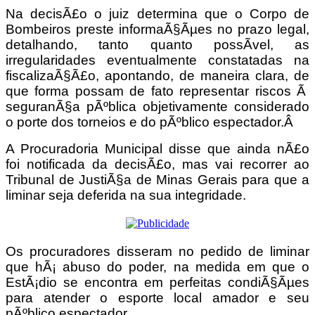
Na decisÃ£o o juiz determina que o Corpo de
Bombeiros preste informaÃ§Ãµes no prazo legal,
detalhando, tanto quanto possÃ­vel, as
irregularidades eventualmente constatadas na
fiscalizaÃ§Ã£o, apontando, de maneira clara, de
que forma possam de fato representar riscos Ã
seguranÃ§a pÃºblica objetivamente considerado
o porte dos torneios e do pÃºblico espectador.Â
A Procuradoria Municipal disse que ainda nÃ£o
foi notificada da decisÃ£o, mas vai recorrer ao
Tribunal de JustiÃ§a de Minas Gerais para que a
liminar seja deferida na sua integridade.
Os procuradores disseram no pedido de liminar
que hÃ¡ abuso do poder, na medida em que o
EstÃ¡dio se encontra em perfeitas condiÃ§Ãµes
para atender o esporte local amador e seu
pÃºblico espectador.