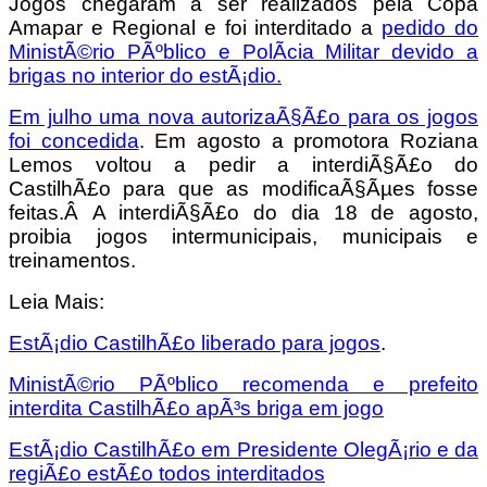
Jogos chegaram a ser realizados pela Copa
Amapar e Regional e foi interditado a
pedido do
MinistÃ©rio PÃºblico e PolÃ­cia Militar devido a
brigas no interior do estÃ¡dio.
Em julho uma nova autorizaÃ§Ã£o para os jogos
foi concedida
. Em agosto a promotora Roziana
Lemos voltou a pedir a interdiÃ§Ã£o do
CastilhÃ£o para que as modificaÃ§Ãµes fosse
feitas.Â A interdiÃ§Ã£o do dia 18 de agosto,
proibia jogos intermunicipais, municipais e
treinamentos.
Leia Mais:
EstÃ¡dio CastilhÃ£o liberado para jogos
.
MinistÃ©rio PÃºblico recomenda e prefeito
interdita CastilhÃ£o apÃ³s briga em jogo
EstÃ¡dio CastilhÃ£o em Presidente OlegÃ¡rio e da
regiÃ£o estÃ£o todos interditados