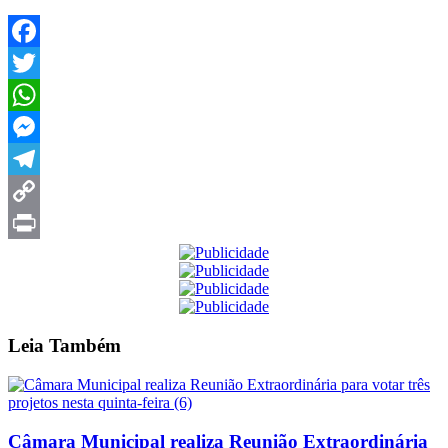
Facebook
Twitter
WhatsApp
Messenger
Telegram
Copy
Link
Print
Leia
Também
Câmara Municipal realiza Reunião Extraordinária