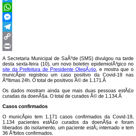
Twitter
WhatsApp
Messenger
Telegram
Copy
Link
Print
A Secretaria Municipal de SaÃºde (SMS) divulgou na tarde
desta sexta-feira (10), um novo boletim epidemiolÃ³gico no
site da Prefeitura de Presidente OlegÃ¡rio
, e mostra que o
municÃ­pio registrou um caso positivo da Covid-19 nas
Ãºltimas 24h. O total de positivos Ã© de 1.171.Â
Os dados mostram ainda que mais duas pessoas estÃ£o
curadas da doenÃ§a. O total de curados Ã© de 1.134.Â
Casos confirmados
O municÃ­pio tem 1.171 casos confirmados da Covid-19,
1.134 pacientes estÃ£o curados da doenÃ§a e foram
liberados do isolamento, um paciente estÃ¡ internado e tem
36 Ã³bitos confirmados.