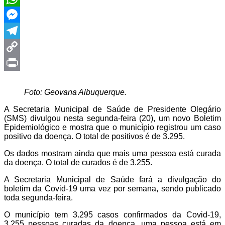
WhatsApp
Messenger
Telegram
Copy
Link
Print
Foto: Geovana Albuquerque.
A Secretaria Municipal de Saúde de Presidente Olegário
(SMS) divulgou nesta segunda-feira (20), um novo Boletim
Epidemiológico e mostra que o município registrou um caso
positivo da doença. O total de positivos é de 3.295.
Os dados mostram ainda que mais uma pessoa está curada
da doença. O total de curados é de 3.255.
A Secretaria Municipal de Saúde fará a divulgação do
boletim da Covid-19 uma vez por semana, sendo publicado
toda segunda-feira.
O município tem 3.295 casos confirmados da Covid-19,
3.255 pessoas curadas da doença, uma pessoa está em