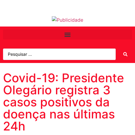
Covid-19: Presidente
Olegário registra 3
casos positivos da
doença nas últimas
24h