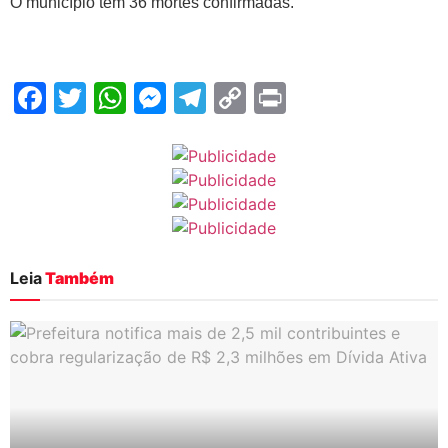
O município tem 36 mortes confirmadas.
Facebook
Twitter
WhatsApp
Messenger
Telegram
Copy
Print
Link
Leia
Também