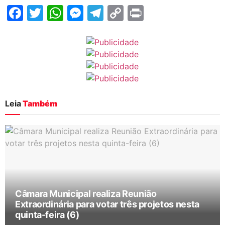
Facebook
Twitter
WhatsApp
Messenger
Telegram
Copy
Print
Link
Leia
Também
Câmara Municipal realiza Reunião
Extraordinária para votar três projetos nesta
quinta-feira (6)