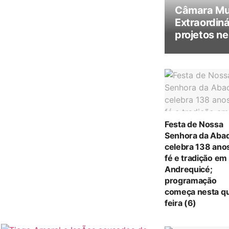
Câmara Mun
Extraordiná
projetos ne
Festa de Nossa
Senhora da Abad
celebra 138 ano
fé e tradição em
Andrequicé;
programação
começa nesta qu
feira (6)