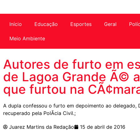
Início
Educação
Esportes
Geral
Polí
Meio Ambiente
Autores de furto em es
de Lagoa Grande Ã© 
que furtou na CÃ¢mara
A dupla confessou o furto em depoimento ao delegado, Dr.
recuperado pela PolÃ­cia Civil.;
Juarez Martins da Redação
15 de abril de 2016