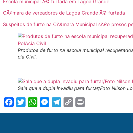
Escola municipal Ã© furtada em Lagoa Grande
CÃ¢mara de vereadores de Lagoa Grande Ã© furtada
Suspeitos de furto na CÃ¢mara Municipal sÃ£o presos pela
Produtos de furto na escola municipal recuperados
cia Civil.
Sala que a dupla invadiu para furtar/Foto Nilson L
Facebook
Twitter
WhatsApp
Messenger
Telegram
Copy
Print
Link