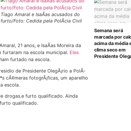
Tiago Amaral e IsaÃ­as acusados do
furto/Foto: Cedida pela PolÃ­cia Civil
Semana será
marcada por cal
acima da média 
aral, 21 anos, e IsaÃ­as Moreira da
clima seco em
 furtaram na escola municipal.
Eles
Presidente Oleg
nham furtado na escola.
esidio de Presidente OlegÃ¡rio a PolÃ­
Ãªs cÃ¢meras fotogrÃ¡ficas, um aparelho
a escola.
e drogas.e furto qualificado. Ainda
furto qualificado.