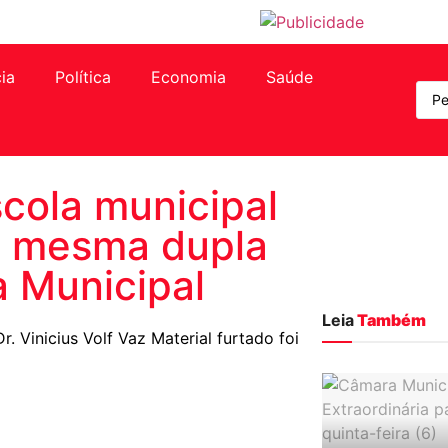
cia
Política
Economia
Saúde
cola municipal
a mesma dupla
 Municipal
Leia
Também
 Vinicius Volf Vaz Material furtado foi