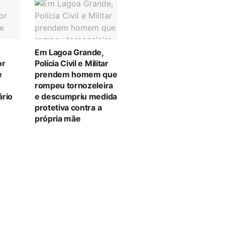
Em Lagoa Grande,
or
Polícia Civil e Militar
e
prendem homem que
rompeu tornozeleira
ário
e descumpriu medida
protetiva contra a
própria mãe