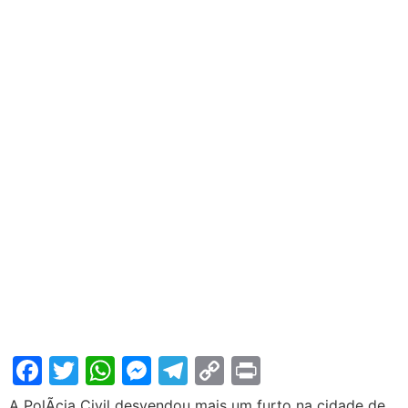
Facebook
Twitter
WhatsApp
Messenger
Telegram
Copy
Print
Link
A PolÃ­cia Civil desvendou mais um furto na cidade de