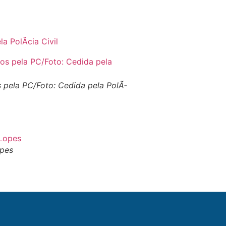
 PolÃ­cia Civil
 pela PC/Foto: Cedida pela PolÃ­
opes