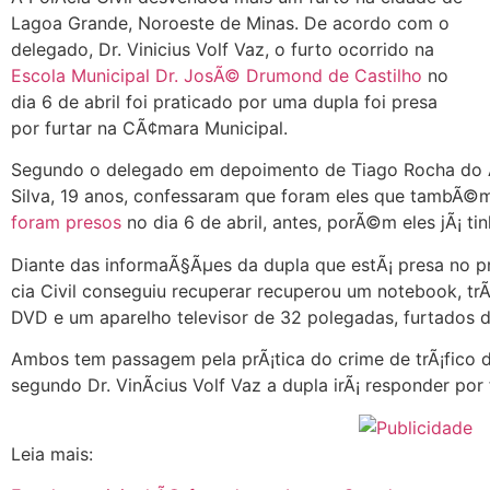
Lagoa Grande, Noroeste de Minas. De acordo com o
delegado, Dr. Vinicius Volf Vaz, o furto ocorrido na
Escola Municipal Dr. JosÃ© Drumond de Castilho
no
dia 6 de abril foi praticado por uma dupla foi presa
por furtar na CÃ¢mara Municipal.
Segundo o delegado em depoimento de Tiago Rocha do Am
Silva, 19 anos, confessaram que foram eles que tambÃ©m
foram presos
no dia 6 de abril, antes, porÃ©m eles jÃ¡ ti
Diante das informaÃ§Ãµes da dupla que estÃ¡ presa no pr
cia Civil conseguiu recuperar recuperou um notebook, tr
DVD e um aparelho televisor de 32 polegadas, furtados d
Ambos tem passagem pela prÃ¡tica do crime de trÃ¡fico d
segundo Dr. VinÃ­cius Volf Vaz a dupla irÃ¡ responder por 
Leia mais: