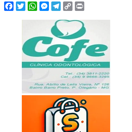
Facebook
Twitter
WhatsApp
Messenger
Telegram
Copy
Print
Link