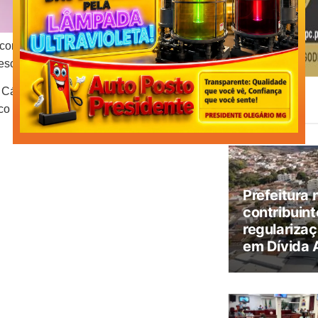
 comunidades rurais de Boa Vista e
scolar de Presidente Olegário.
e Cássia, que tem como pároco o padre
Leia
Também
 de Oliveira – Vigário Paroquial.
Clique
Prefeitura 
contribuint
regularizaç
em Dívida 