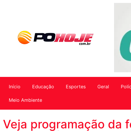
Início
Educação
Esportes
Geral
Polí
Meio Ambiente
Veja programação da f