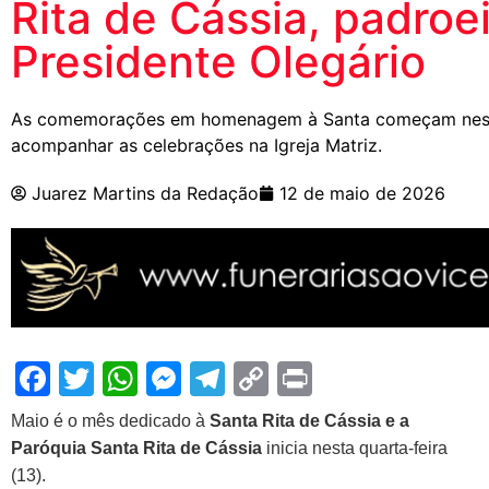
Rita de Cássia, padroe
Presidente Olegário
As comemorações em homenagem à Santa começam nesta 
acompanhar as celebrações na Igreja Matriz.
Juarez Martins da Redação
12 de maio de 2026
Facebook
Twitter
WhatsApp
Messenger
Telegram
Copy
Print
Link
Maio é o mês dedicado à
Santa Rita de
Cássia e a
Pa
róquia Santa Rita de Cássia
inicia nesta quarta-feira
(13).