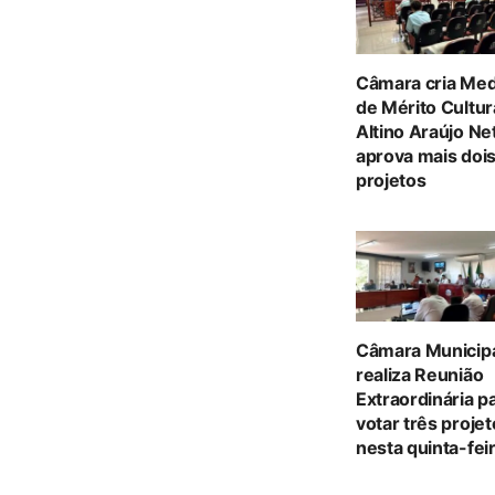
Câmara cria Med
de Mérito Cultur
Altino Araújo Ne
aprova mais doi
projetos
Câmara Municip
realiza Reunião
Extraordinária p
votar três proje
nesta quinta-feir