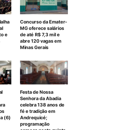
alha
Concurso da Emater-
al
MG oferece salários
to e
de até R$ 7,3 mil e
s
abre 120 vagas em
Minas Gerais
al
Festa de Nossa
Senhora da Abadia
ara
celebra 138 anos de
tos
fé e tradição em
a (6)
Andrequicé;
programação