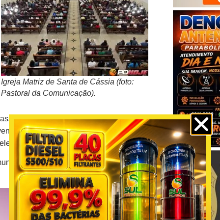
Igreja Matriz de Santa de Cássia (foto:
Pastoral da Comunicação).
 passaram pela paróquia aos longos dos
na a ser realizada nesta quarta-feira (13),
 celebração.
nidade ou pastoral responsável, além de