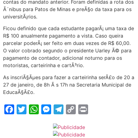
contas do mandato anterior. Foram definidas a rota dos
Ã´nibus para Patos de Minas e preÃ§o da taxa para os
universitÃ¡rios.
Ficou definido que cada estudante pagarÃ¡ uma taxa de
R$ 100 anualmente pagamento a vista. Caso queira
parcelar poderÃ¡ ser feito em duas vezes de R$ 60,00.
O valor cobrado segundo o presidente Uarley Ã© para
pagamento de contador, adicional noturno para os
motoristas, carteirinha e cartÃ³rio.
As inscriÃ§Ãµes para fazer a carteirinha serÃ£o de 20 a
27 de janeiro, de 8h Ã s 17h na Secretaria Municipal de
EducaÃ§Ã£o.
Facebook
Twitter
WhatsApp
Messenger
Telegram
Copy
Print
Link