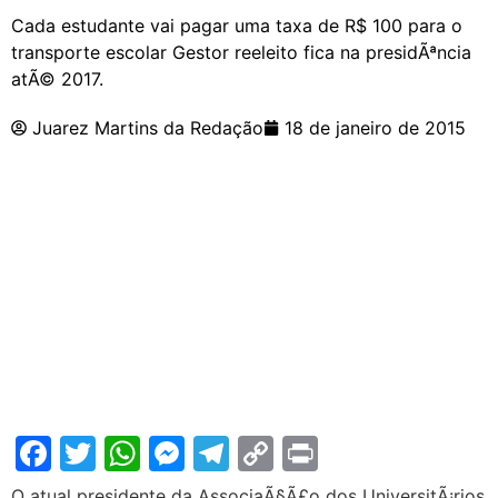
Cada estudante vai pagar uma taxa de R$ 100 para o
transporte escolar Gestor reeleito fica na presidÃªncia
atÃ© 2017.
Juarez Martins da Redação
18 de janeiro de 2015
Facebook
Twitter
WhatsApp
Messenger
Telegram
Copy
Print
Link
O atual presidente da AssociaÃ§Ã£o dos UniversitÃ¡rios