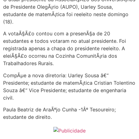
de Presidente OlegÃ¡rio (AUPO), Uarley Sousa,
estudante de matemÃ¡tica foi reeleito neste domingo
(18).
A votaÃ§Ã£o contou com a presenÃ§a de 20
estudantes e todos votaram no atual presidente. Foi
registrada apenas a chapa do presidente reeleito. A
eleiÃ§Ã£o ocorreu na Cozinha ComunitÃ¡ria dos
Trabalhadores Rurais.
CompÃµe a nova diretoria: Uarley Sousa â€“
Presidente; estudante de matemÃ¡tica Cristian Tolentino
Souza â€“ Vice Presidente; estudante de engenharia
civil.
Paula Beatriz de AraÃºjo Cunha -1Âº Tesoureiro;
estudante de direito.