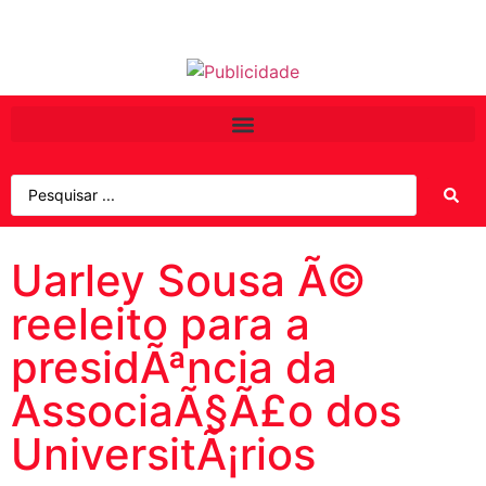
Uarley Sousa Ã©
reeleito para a
presidÃªncia da
AssociaÃ§Ã£o dos
UniversitÃ¡rios