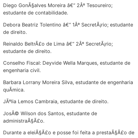
Diego GonÃ§alves Moreira â€“ 2Âº Tesoureiro;
estudante de contabilidade.
Debora Beatriz Tolentino â€“ 1Âº SecretÃ¡rio; estudante
de direito.
Reinaldo BeltrÃ£o de Lima â€“ 2Âº SecretÃ¡rio;
estudante de direito.
Conselho Fiscal: Deyvide Wella Marques, estudante de
engenharia civil.
Barbara Lorrany Moreira Silva, estudante de engenharia
quÃ­mica.
JÃºlia Lemos Cambraia, estudante de direito.
JosÃ© Wilson dos Santos, estudante de
administraÃ§Ã£o.
Durante a eleiÃ§Ã£o e posse foi feita a prestaÃ§Ã£o de