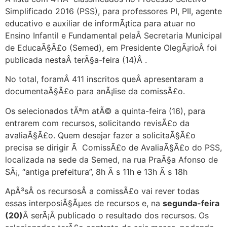
Simplificado 2016 (PSS), para professores PI, PII, agente
educativo e auxiliar de informÃ¡tica para atuar no
Ensino Infantil e Fundamental pelaÂ Secretaria Municipal
de EducaÃ§Ã£o (Semed), em Presidente OlegÃ¡rioÂ foi
publicada nestaÂ terÃ§a-feira (14)Â .
No total, foramÂ 411 inscritos queÂ apresentaram a
documentaÃ§Ã£o para anÃ¡lise da comissÃ£o.
Os selecionados tÃªm atÃ© a quinta-feira (16), para
entrarem com recursos, solicitando revisÃ£o da
avaliaÃ§Ã£o. Quem desejar fazer a solicitaÃ§Ã£o
precisa se dirigir Ã ComissÃ£o de AvaliaÃ§Ã£o do PSS,
localizada na sede da Semed, na rua PraÃ§a Afonso de
SÃ¡, “antiga prefeitura”, 8h Ã s 11h e 13h Ã s 18h
ApÃ³sÂ os recursosÂ a comissÃ£o vai rever todas
essas interposiÃ§Ãµes de recursos e, na
segunda-feira
(20)
Â serÃ¡Â publicado o resultado dos recursos. Os