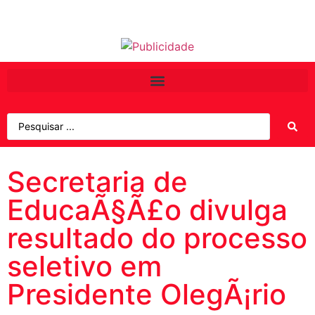
Secretaria de
EducaÃ§Ã£o divulga
resultado do processo
seletivo em
Presidente OlegÃ¡rio