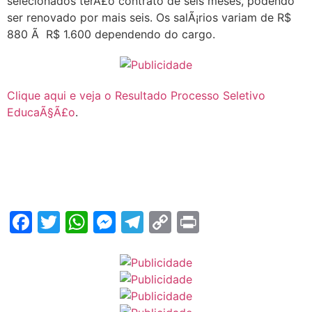
selecionados terÃ£o contrato de seis meses, podendo
ser renovado por mais seis. Os salÃ¡rios variam de R$
880 Ã R$ 1.600 dependendo do cargo.
Clique aqui e veja o Resultado Processo Seletivo
EducaÃ§Ã£o
.
Facebook
Twitter
WhatsApp
Messenger
Telegram
Copy
Print
Link