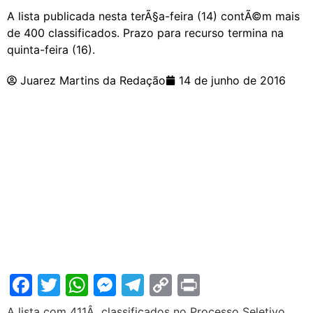
A lista publicada nesta terÃ§a-feira (14) contÃ©m mais
de 400 classificados. Prazo para recurso termina na
quinta-feira (16).
Juarez Martins da Redação
14 de junho de 2016
Facebook
Twitter
WhatsApp
Messenger
Telegram
Copy
Print
Link
A lista com 411Â classificados no Processo Seletivo