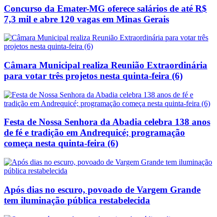
Concurso da Emater-MG oferece salários de até R$
7,3 mil e abre 120 vagas em Minas Gerais
Câmara Municipal realiza Reunião Extraordinária
para votar três projetos nesta quinta-feira (6)
Festa de Nossa Senhora da Abadia celebra 138 anos
de fé e tradição em Andrequicé; programação
começa nesta quinta-feira (6)
Após dias no escuro, povoado de Vargem Grande
tem iluminação pública restabelecida