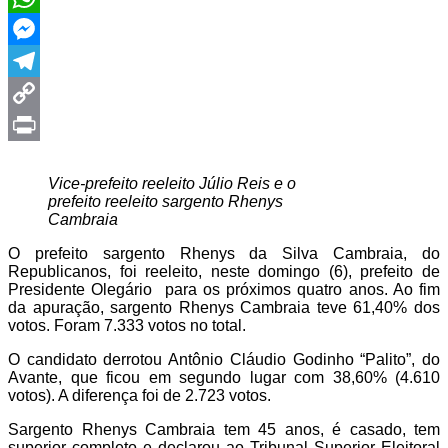
WhatsApp
Messenger
Telegram
Copy
Link
Print
Vice-prefeito reeleito Júlio Reis e o
prefeito reeleito sargento Rhenys
Cambraia
O prefeito sargento Rhenys da Silva Cambraia, do
Republicanos, foi reeleito, neste domingo (6), prefeito de
Presidente Olegário para os próximos quatro anos. Ao fim
da apuração, sargento Rhenys Cambraia teve 61,40% dos
votos. Foram 7.333 votos no total.
O candidato derrotou Antônio Cláudio Godinho “Palito”, do
Avante, que ficou em segundo lugar com 38,60% (4.610
votos). A diferença foi de 2.723 votos.
Sargento Rhenys Cambraia tem 45 anos, é casado, tem
superior completo e declarou ao Tribunal Superior Eleitoral