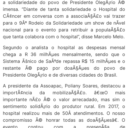
a solidariedade do povo de Presidente OlegÃ¡rio Ã©
imensa. “Diante de tanta solidariedade o Hospital do
CÃ¢ncer em conversa com a associaÃ§Ã£o vai trazer
para o 9Âº Rodeio da Solidariedade um show de nÃ­vel
nacional para o evento para retribuir a populaÃ§Ã£o
que tanta colabora com o hospital”, disse Marcelo Melo.
Segundo o analista o hospital as despesas mensal
chega a R 36 milhÃµes mensalmente, sendo que o
Sistema Ãšnico de SaÃºde repassa R$ 15 milhÃµes e o
restante Ã© pago por doaÃ§Ãµes do povo de
Presidente OlegÃ¡rio e de diversas cidades do Brasil.
A presidente da Assoapac, Poliany Soares, destacou a
importÃ¢ncia da mobilizaÃ§Ã£o. â€œO mais
importante nÃ£o Ã© o valor arrecadado, mas sim o
sentimento solidÃ¡rio do produtor rural. Em 2017, o
hospital realizou mais de 50Â atendimentos. O nosso
compromisso Ã© honrar todas as doaÃ§Ãµesâ€. O
evento contou com a presenÃ§a de