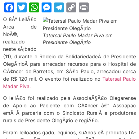
Facebook
Twitter
WhatsApp
Messenger
Telegram
Copy
Print
Link
O 8Âº LeilÃ£o
Arca de
NoÃ©,
Tatersal Paulo Madar Piva em
realizado
Presidente OlegÃ¡rio
neste sÃ¡bado
(11), durante o Rodeio da SolidariedadeÂ de Presidente
OlegÃ¡rioÂ para arrecadar recursos para o Hospital de
CÃ¢ncer de Barretos, em SÃ£o Paulo, arrecadou cerca
de R$ 120 mil. O evento foi realizado no
Tatersal Paulo
Madar Piva.
O leilÃ£o foi realizado pela AssociaÃ§Ã£o Olegarense
de Apoio ao Paciente com CÃ¢ncer â€“ Assoapac
emÂ Â parceria com o Sindicato RuralÂ e produtores
rurais de Presidente OlegÃ¡rio e regiÃ£o.
Foram leiloados gado, equinos, suÃ­nos eÂ produtos tÃ­