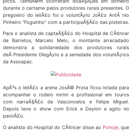
picos. TambÃ©m ocorreram doaÃ§Ãµes em dinheiro
durante o certame pelos produtores rurais presentes. O
pregoeiro do leilÃ£o foi o voluntÃ¡rio JoÃ£o AntÃ´nio
Pinheiro “Foguinho” com a participaÃ§Ã£o das pisteiras.
Para o analista de captaÃ§Ã£o do Hospital de CÃ¢ncer
de Barretos, Marcelo Melo, o montante arrecadado
demonstra a solidariedade dos produtores rurais
deÂ Presidente OlegÃ¡rio e a seriedade dos voluntÃ¡rios
da Assoapac.
ApÃ³s o leilÃ£o a arena JosÃ© Prota ficou lotada para
acompanhar o rodeio mirim e profissional em touros
com narraÃ§Ã£o de Vasconcelos e Felipe Miguel.
Depois teve o show com Erick e Deylon e agito no
paiolÃ£o.
O analista do Hospital do CÃ¢ncer disse ao
Pohoje,
que