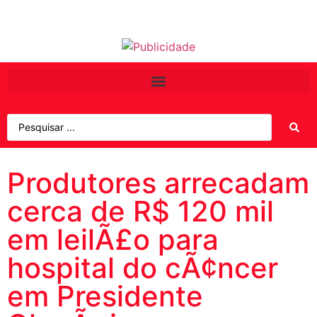
Produtores arrecadam
cerca de R$ 120 mil
em leilÃ£o para
hospital do cÃ¢ncer
em Presidente