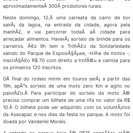
aproximadamenteÂ 300Â produtores rurais.
Neste domingo, 12,Â uma carreata de carro de boi
sairÃ¡ da lagoa, na entrada da cidade, agora pela
manhÃ£, e vai percorrer todaÂ aÂ cidade para
arrecadar alimentos. HaverÃ¡ sorteio de brinde para os
carreiros. Ã€s 9h tem o TrilhÃ£o da Solidariedade
saindo do Parque de ExposiÃ§Ãµes, -trilha de motos -,
inscriÃ§Ã£o R$ 70 com direito a trofÃ©u e camisa para
os primeiros 120 inscritos.
OÂ final do rodeio mirim em touros serÃ¡ a partir das
19h, apÃ³s sorteio de uma moto zero Km e agito no
paiolÃ£o.Â Para participar do sorteio da moto Ã©
preciso comprar um bilhete de uma rifa no valor de R$
10.Â O bilhete pode ser adquirido com os voluntÃ¡rios
da Assoapac e nos dias da festa no parque. A moto foi
doada por Vanderlei Morais.
A entrada no parque hoje Ã© R$15 crianÃ§as atÃ©