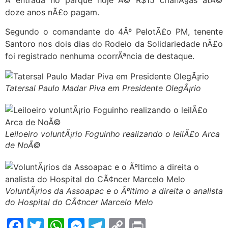
doze anos nÃ£o pagam.
Segundo o comandante do 4Âº PelotÃ£o PM, tenente
Santoro nos dois dias do Rodeio da Solidariedade nÃ£o
foi registrado nenhuma ocorrÃªncia de destaque.
Tatersal Paulo Madar Piva em Presidente OlegÃ¡rio
Leiloeiro voluntÃ¡rio Foguinho realizando o leilÃ£o Arca
de NoÃ©
VoluntÃ¡rios da Assoapac e o Ãºltimo a direita o analista
do Hospital do CÃ¢ncer Marcelo Melo
Facebook
Twitter
WhatsApp
Messenger
Telegram
Copy
Print