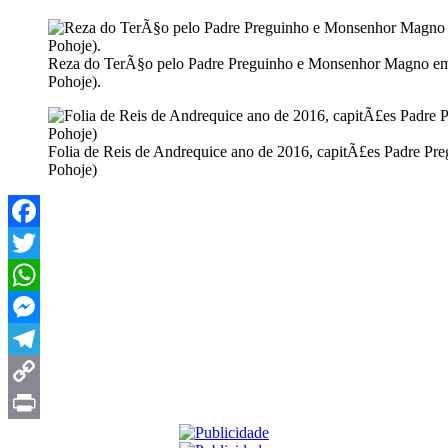
Reza do TerÃ§o pelo Padre Preguinho e Monsenhor Magno em
Pohoje).
Folia de Reis de Andrequice ano de 2016, capitÃ£es Padre Pre
Pohoje)
Facebook
Twitter
WhatsApp
Messenger
Telegram
Copy
Link
Print