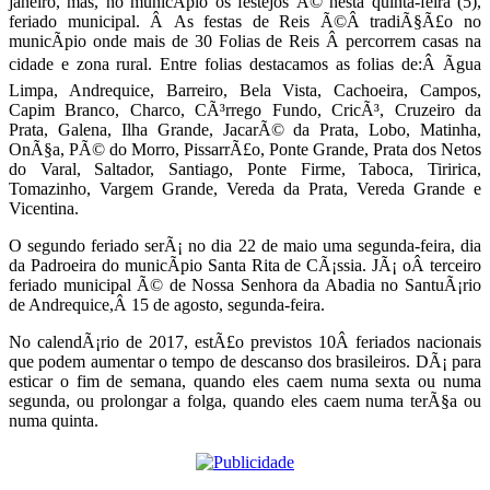
janeiro, mas, no municÃ­pio os festejos Ã© nesta quinta-feira (5),
feriado municipal. Â As festas de Reis Ã©Â tradiÃ§Ã£o no
municÃ­pio onde mais de 30 Folias de Reis Â percorrem casas na
cidade e zona rural. Entre folias destacamos as folias de:Â Ãgua
Limpa, Andrequice, Barreiro, Bela Vista, Cachoeira, Campos,
Capim Branco, Charco, CÃ³rrego Fundo, CricÃ³, Cruzeiro da
Prata, Galena, Ilha Grande, JacarÃ© da Prata, Lobo, Matinha,
OnÃ§a, PÃ© do Morro, PissarrÃ£o, Ponte Grande, Prata dos Netos
do Varal, Saltador, Santiago, Ponte Firme, Taboca, Tiririca,
Tomazinho, Vargem Grande, Vereda da Prata, Vereda Grande e
Vicentina.
O segundo feriado serÃ¡ no dia 22 de maio uma segunda-feira, dia
da Padroeira do municÃ­pio Santa Rita de CÃ¡ssia. JÃ¡ oÂ terceiro
feriado municipal Ã© de Nossa Senhora da Abadia no SantuÃ¡rio
de Andrequice,Â 15 de agosto, segunda-feira.
No calendÃ¡rio de 2017, estÃ£o previstos 10Â feriados nacionais
que podem aumentar o tempo de descanso dos brasileiros. DÃ¡ para
esticar o fim de semana, quando eles caem numa sexta ou numa
segunda, ou prolongar a folga, quando eles caem numa terÃ§a ou
numa quinta.