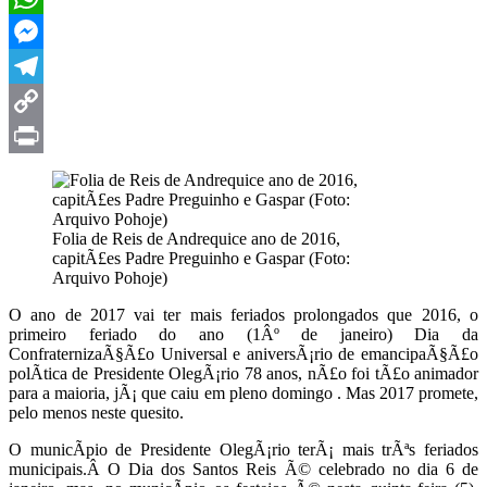
WhatsApp
Messenger
Telegram
Copy
Link
Print
Folia de Reis de Andrequice ano de 2016,
capitÃ£es Padre Preguinho e Gaspar (Foto:
Arquivo Pohoje)
O ano de 2017 vai ter mais feriados prolongados que 2016, o
primeiro feriado do ano (1Âº de janeiro) Dia da
ConfraternizaÃ§Ã£o Universal e aniversÃ¡rio de emancipaÃ§Ã£o
polÃ­tica de Presidente OlegÃ¡rio 78 anos, nÃ£o foi tÃ£o animador
para a maioria, jÃ¡ que caiu em pleno domingo . Mas 2017 promete,
pelo menos neste quesito.
O municÃ­pio de Presidente OlegÃ¡rio terÃ¡ mais trÃªs feriados
municipais.Â O Dia dos Santos Reis Ã© celebrado no dia 6 de