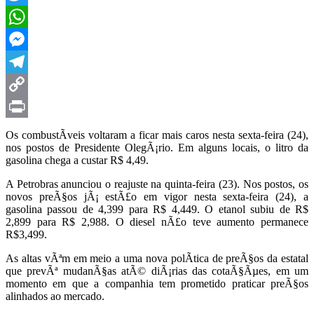
Twitter
WhatsApp
Messenger
Telegram
Copy
Link
Print
Os combustÃ­veis voltaram a ficar mais caros nesta sexta-feira (24),
nos postos de Presidente OlegÃ¡rio. Em alguns locais, o litro da
gasolina chega a custar R$ 4,49.
A Petrobras anunciou o reajuste na quinta-feira (23). Nos postos, os
novos preÃ§os jÃ¡ estÃ£o em vigor nesta sexta-feira (24), a
gasolina passou de 4,399 para R$ 4,449. O etanol subiu de R$
2,899 para R$ 2,988. O diesel nÃ£o teve aumento permanece
R$3,499.
As altas vÃªm em meio a uma nova polÃ­tica de preÃ§os da estatal
que prevÃª mudanÃ§as atÃ© diÃ¡rias das cotaÃ§Ãµes, em um
momento em que a companhia tem prometido praticar preÃ§os
alinhados ao mercado.