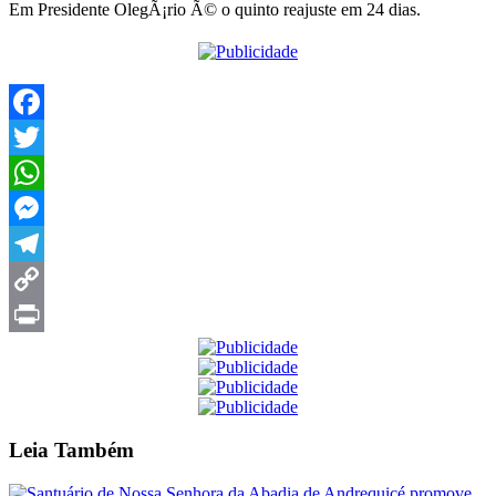
Em Presidente OlegÃ¡rio Ã© o quinto reajuste em 24 dias.
Facebook
Twitter
WhatsApp
Messenger
Telegram
Copy
Link
Print
Leia
Também