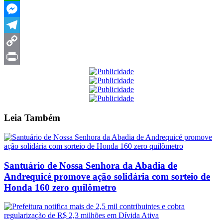
WhatsApp
Messenger
Telegram
Copy
Link
Print
Leia
Também
Santuário de Nossa Senhora da Abadia de
Andrequicé promove ação solidária com sorteio de
Honda 160 zero quilômetro