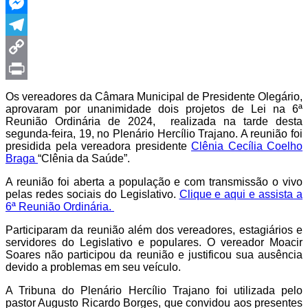
WhatsApp
Messenger
Telegram
Copy
Link
Print
Os vereadores da Câmara Municipal de Presidente Olegário,
aprovaram por unanimidade dois projetos de Lei na 6ª
Reunião Ordinária de 2024, realizada na tarde desta
segunda-feira, 19, no Plenário Hercílio Trajano. A reunião foi
presidida pela vereadora presidente
Clênia Cecília Coelho
Braga
“Clênia da Saúde”.
A reunião foi aberta a população e com transmissão o vivo
pelas redes sociais do Legislativo.
Clique e aqui e assista a
6ª Reunião Ordinária.
Participaram da reunião além dos vereadores, estagiários e
servidores do Legislativo e populares. O vereador Moacir
Soares não participou da reunião e justificou sua ausência
devido a problemas em seu veículo.
A Tribuna do Plenário Hercílio Trajano foi utilizada pelo
pastor Augusto Ricardo Borges, que convidou aos presentes