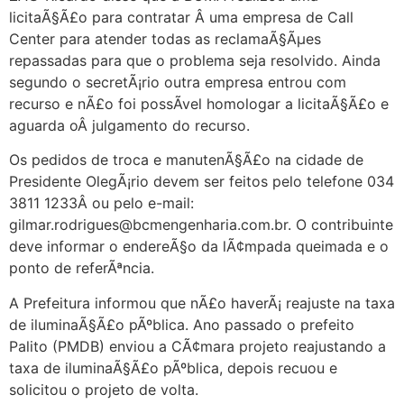
licitaÃ§Ã£o para contratar Â uma empresa de Call
Center para atender todas as reclamaÃ§Ãµes
repassadas para que o problema seja resolvido. Ainda
segundo o secretÃ¡rio outra empresa entrou com
recurso e nÃ£o foi possÃ­vel homologar a licitaÃ§Ã£o e
aguarda oÂ julgamento do recurso.
Os pedidos de troca e manutenÃ§Ã£o na cidade de
Presidente OlegÃ¡rio devem ser feitos pelo telefone 034
3811 1233Â ou pelo e-mail:
gilmar.rodrigues@bcmengenharia.com.br. O contribuinte
deve informar o endereÃ§o da lÃ¢mpada queimada e o
ponto de referÃªncia.
A Prefeitura informou que nÃ£o haverÃ¡ reajuste na taxa
de iluminaÃ§Ã£o pÃºblica. Ano passado o prefeito
Palito (PMDB) enviou a CÃ¢mara projeto reajustando a
taxa de iluminaÃ§Ã£o pÃºblica, depois recuou e
solicitou o projeto de volta.