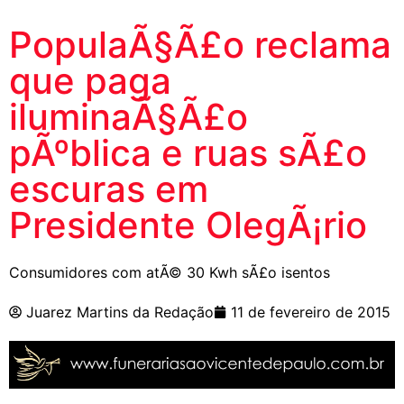
PopulaÃ§Ã£o reclama
que paga
iluminaÃ§Ã£o
pÃºblica e ruas sÃ£o
escuras em
Presidente OlegÃ¡rio
Consumidores com atÃ© 30 Kwh sÃ£o isentos
Juarez Martins da Redação
11 de fevereiro de 2015