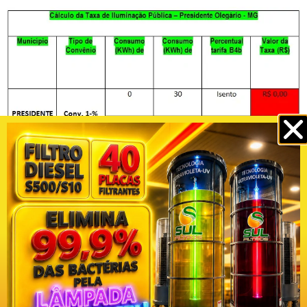
Facebook
Twitter
WhatsApp
Messenger
Telegram
Copy
Print
Link