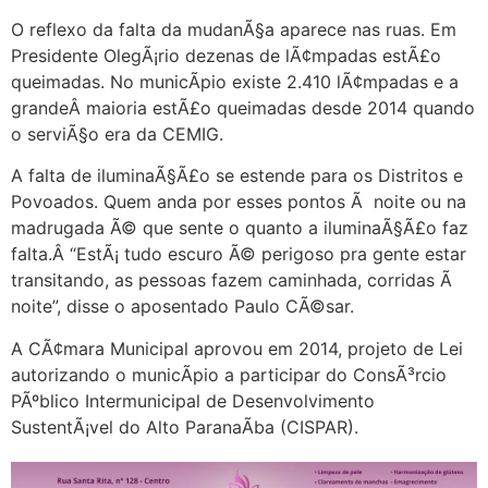
O reflexo da falta da mudanÃ§a aparece nas ruas. Em
Presidente OlegÃ¡rio dezenas de lÃ¢mpadas estÃ£o
queimadas. No municÃ­pio existe 2.410 lÃ¢mpadas e a
grandeÂ maioria estÃ£o queimadas desde 2014 quando
o serviÃ§o era da CEMIG.
A falta de iluminaÃ§Ã£o se estende para os Distritos e
Povoados. Quem anda por esses pontos Ã noite ou na
madrugada Ã© que sente o quanto a iluminaÃ§Ã£o faz
falta.Â “EstÃ¡ tudo escuro Ã© perigoso pra gente estar
transitando, as pessoas fazem caminhada, corridas Ã
noite”, disse o aposentado Paulo CÃ©sar.
A CÃ¢mara Municipal aprovou em 2014, projeto de Lei
autorizando o municÃ­pio a participar do ConsÃ³rcio
PÃºblico Intermunicipal de Desenvolvimento
SustentÃ¡vel do Alto ParanaÃ­ba (CISPAR).