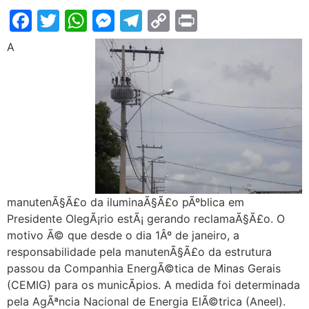
Facebook
Twitter
WhatsApp
Messenger
Telegram
Copy
Print
Link
A
manutenÃ§Ã£o da iluminaÃ§Ã£o pÃºblica em
Presidente OlegÃ¡rio estÃ¡ gerando reclamaÃ§Ã£o. O
motivo Ã© que desde o dia 1Âº de janeiro, a
responsabilidade pela manutenÃ§Ã£o da estrutura
passou da Companhia EnergÃ©tica de Minas Gerais
(CEMIG) para os municÃ­pios. A medida foi determinada
pela AgÃªncia Nacional de Energia ElÃ©trica (Aneel).