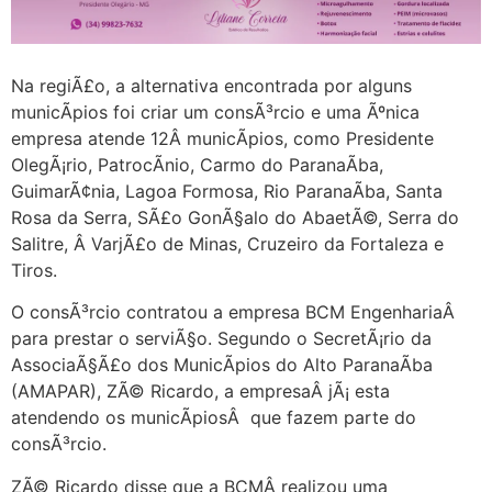
Na regiÃ£o, a alternativa encontrada por alguns
municÃ­pios foi criar um consÃ³rcio e uma Ãºnica
empresa atende 12Â municÃ­pios, como Presidente
OlegÃ¡rio, PatrocÃ­nio, Carmo do ParanaÃ­ba,
GuimarÃ¢nia, Lagoa Formosa, Rio ParanaÃ­ba, Santa
Rosa da Serra, SÃ£o GonÃ§alo do AbaetÃ©, Serra do
Salitre, Â VarjÃ£o de Minas, Cruzeiro da Fortaleza e
Tiros.
O consÃ³rcio contratou a empresa BCM EngenhariaÂ
para prestar o serviÃ§o. Segundo o SecretÃ¡rio da
AssociaÃ§Ã£o dos MunicÃ­pios do Alto ParanaÃ­ba
(AMAPAR), ZÃ© Ricardo, a empresaÂ jÃ¡ esta
atendendo os municÃ­piosÂ que fazem parte do
consÃ³rcio.
ZÃ© Ricardo disse que a BCMÂ realizou uma