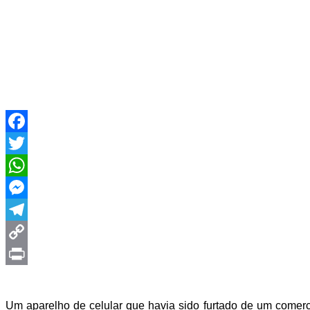
Facebook
Twitter
WhatsApp
Messenger
Telegram
Copy
Link
Print
Um aparelho de celular que havia sido furtado de um comerci