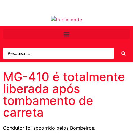
MG-410 é totalmente
liberada após
tombamento de
carreta
Condutor foi socorrido pelos Bombeiros.