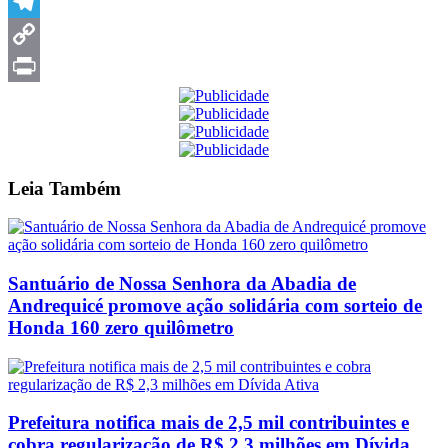
Messenger
Telegram
Copy
Link
Print
Leia
Também
Santuário de Nossa Senhora da Abadia de
Andrequicé promove ação solidária com sorteio de
Honda 160 zero quilômetro
Prefeitura notifica mais de 2,5 mil contribuintes e
cobra regularização de R$ 2,3 milhões em Dívida