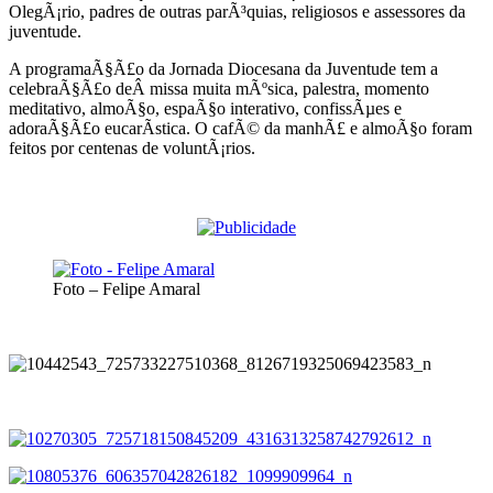
OlegÃ¡rio, padres de outras parÃ³quias, religiosos e assessores da
juventude.
A programaÃ§Ã£o da Jornada Diocesana da Juventude tem a
celebraÃ§Ã£o deÂ missa muita mÃºsica, palestra, momento
meditativo, almoÃ§o, espaÃ§o interativo, confissÃµes e
adoraÃ§Ã£o eucarÃ­stica. O cafÃ© da manhÃ£ e almoÃ§o foram
feitos por centenas de voluntÃ¡rios.
Foto – Felipe Amaral