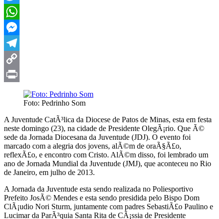
Twitter
WhatsApp
Messenger
Telegram
Copy
Link
Print
Foto: Pedrinho Som
A Juventude CatÃ³lica da Diocese de Patos de Minas, esta em festa
neste domingo (23), na cidade de Presidente OlegÃ¡rio. Que Ã©
sede da Jornada Diocesana da Juventude (JDJ). O evento foi
marcado com a alegria dos jovens, alÃ©m de oraÃ§Ã£o,
reflexÃ£o, e encontro com Cristo. AlÃ©m disso, foi lembrado um
ano de Jornada Mundial da Juventude (JMJ), que aconteceu no Rio
de Janeiro, em julho de 2013.
A Jornada da Juventude esta sendo realizada no Poliesportivo
Prefeito JosÃ© Mendes e esta sendo presidida pelo Bispo Dom
ClÃ¡udio Nori Sturm, juntamente com padres SebastiÃ£o Paulino e
Lucimar da ParÃ³quia Santa Rita de CÃ¡ssia de Presidente