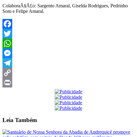
ColaboraÃ§Ã£o: Sargento Amaral, Giselda Rodrigues, Pedrinho
Som e Felipe Amaral.
Facebook
Twitter
WhatsApp
Messenger
Telegram
Copy
Link
Print
Leia
Também