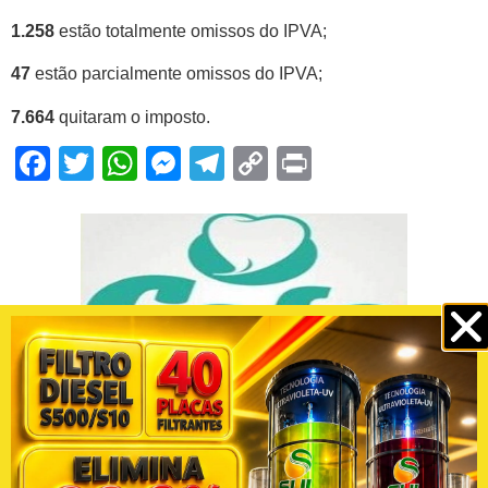
1.258
estão totalmente omissos do IPVA;
47
estão parcialmente omissos do IPVA;
7.664
quitaram o imposto.
Facebook
Twitter
WhatsApp
Messenger
Telegram
Copy
Print
Link