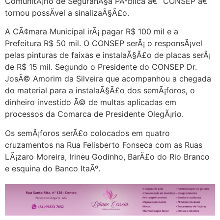
ComunitÃ¡rio de SeguranÃ§a PÃºblica â€“ CONSEP â€“
tornou possÃ­vel a sinalizaÃ§Ã£o.
A CÃ¢mara Municipal irÃ¡ pagar R$ 100 mil e a
Prefeitura R$ 50 mil. O CONSEP serÃ¡ o responsÃ¡vel
pelas pinturas de faixas e instalaÃ§Ã£o de placas serÃ¡
de R$ 15 mil. Segundo o Presidente do CONSEP Dr.
JosÃ© Amorim da Silveira que acompanhou a chegada
do material para a instalaÃ§Ã£o dos semÃ¡foros, o
dinheiro investido Ã© de multas aplicadas em
processos da Comarca de Presidente OlegÃ¡rio.
Os semÃ¡foros serÃ£o colocados em quatro
cruzamentos na Rua Felisberto Fonseca com as Ruas
LÃ¡zaro Moreira, Irineu Godinho, BarÃ£o do Rio Branco
e esquina do Banco ItaÃº.