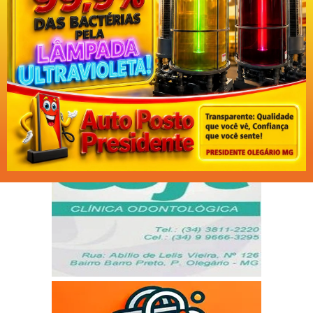
Facebook
Twitter
WhatsApp
Messenger
Telegram
Copy
Print
Link