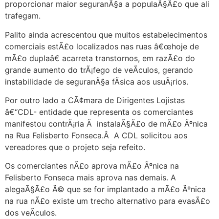
proporcionar maior seguranÃ§a a populaÃ§Ã£o que ali
trafegam.
Palito ainda acrescentou que muitos estabelecimentos
comerciais estÃ£o localizados nas ruas â€œhoje de
mÃ£o duplaâ€ acarreta transtornos, em razÃ£o do
grande aumento do trÃ¡fego de veÃ­culos, gerando
instabilidade de seguranÃ§a fÃ­sica aos usuÃ¡rios.
Por outro lado a CÃ¢mara de Dirigentes Lojistas
â€“CDL- entidade que representa os comerciantes
manifestou contrÃ¡ria Ã instalaÃ§Ã£o de mÃ£o Ãºnica
na Rua Felisberto Fonseca.Â A CDL solicitou aos
vereadores que o projeto seja refeito.
Os comerciantes nÃ£o aprova mÃ£o Ãºnica na
Felisberto Fonseca mais aprova nas demais. A
alegaÃ§Ã£o Ã© que se for implantado a mÃ£o Ãºnica
na rua nÃ£o existe um trecho alternativo para evasÃ£o
dos veÃ­culos.