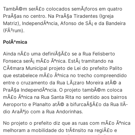
TambÃ©m serÃ£o colocados semÃ¡foros em quatro
PraÃ§as no centro. Na PraÃ§a Tiradentes (Igreja
Matriz), IndependÃªncia, Afonso de SÃ¡ e da Bandeira
(FÃ³rum).
PolÃªmica
Ainda nÃ£o uma definiÃ§Ã£o se a Rua Felisberto
Fonseca serÃ¡ mÃ£o Ãºnica. EstÃ¡ tramitando na
CÃ¢mara Municipal projeto de Lei do prefeito Palito
que estabelece mÃ£o Ãºnica no trecho compreendido
entre o cruzamento da Rua LÃ¡zaro Moreira atÃ© a
PraÃ§a IndependÃªncia. O projeto tambÃ©m coloca
mÃ£o Ãºnica na Rua Santa Rita no sentido aos bairros
Aeroporto e Planalto atÃ© a bifurcaÃ§Ã£o da Rua IlÃ­
dio AraÃºjo com a Rua Andorinhas.
No projeto o prefeito diz que as ruas com mÃ£o Ãºnica
melhoram a mobilidade do trÃ¢nsito na regiÃ£o e