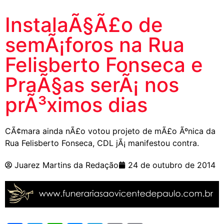
InstalaÃ§Ã£o de
semÃ¡foros na Rua
Felisberto Fonseca e
PraÃ§as serÃ¡ nos
prÃ³ximos dias
CÃ¢mara ainda nÃ£o votou projeto de mÃ£o Ãºnica da
Rua Felisberto Fonseca, CDL jÃ¡ manifestou contra.
Juarez Martins da Redação
24 de outubro de 2014