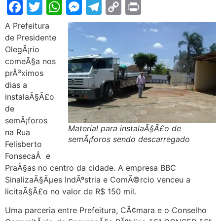
Facebook
Twitter
WhatsApp
Messenger
Telegram
Copy
Print
Link
A Prefeitura
de Presidente
OlegÃ¡rio
comeÃ§a nos
prÃ³ximos
dias a
instalaÃ§Ã£o
de
semÃ¡foros
Material para instalaÃ§Ã£o de
na Rua
semÃ¡foros sendo descarregado
Felisberto
FonsecaÂ e
PraÃ§as no centro da cidade. A empresa BBC
SinalizaÃ§Ãµes IndÃºstria e ComÃ©rcio venceu a
licitaÃ§Ã£o no valor de R$ 150 mil.
Uma parceria entre Prefeitura, CÃ¢mara e o Conselho