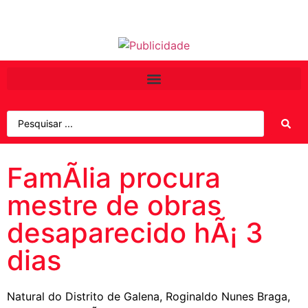
FamÃ­lia procura
mestre de obras
desaparecido hÃ¡ 3
dias
Natural do Distrito de Galena, Roginaldo Nunes Braga,