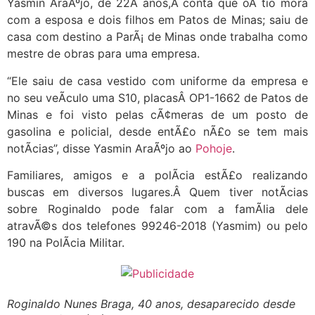
Yasmin AraÃºjo, de 22Â anos,Â conta que oÂ tio mora
com a esposa e dois filhos em Patos de Minas; saiu de
casa com destino a ParÃ¡ de Minas onde trabalha como
mestre de obras para uma empresa.
“Ele saiu de casa vestido com uniforme da empresa e
no seu veÃ­culo uma S10, placasÂ OP1-1662 de Patos de
Minas e foi visto pelas cÃ¢meras de um posto de
gasolina e policial, desde entÃ£o nÃ£o se tem mais
notÃ­cias”, disse Yasmin AraÃºjo ao
Pohoje
.
Familiares, amigos e a polÃ­cia estÃ£o realizando
buscas em diversos lugares.Â Quem tiver notÃ­cias
sobre Roginaldo pode falar com a famÃ­lia dele
atravÃ©s dos telefones 99246-2018 (Yasmim) ou pelo
190 na PolÃ­cia Militar.
Roginaldo Nunes Braga, 40 anos, desaparecido desde