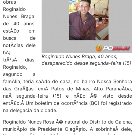
obras
Roginaldo
Nunes Braga,
de 40 anos,
estÃ£o em
busca de
notÃ­cias dele
hÃ¡
Roginaldo Nunes Braga, 40 anos,
trÃªsÂ dias.
desaparecido desde segunda-feira (15)
Roginaldo,
segundo a
famÃ­lia, teria saÃ­do de casa, no bairro Nossa Senhora
das GraÃ§as, emÂ Patos de Minas, Alto ParanaÃ­ba,
naÂ segunda-feira (15) e nÃ£o Ã© visto desde
entÃ£o.Â Um boletim de ocorrÃªncia (BO) foi registrado
na delegacia da cidade.
Roginaldo Nunes Rosa Ã© natural do Distrito de Galena,
municÃ­pio de Presidente OlegÃ¡rio. A sobrinhaÂ dele,