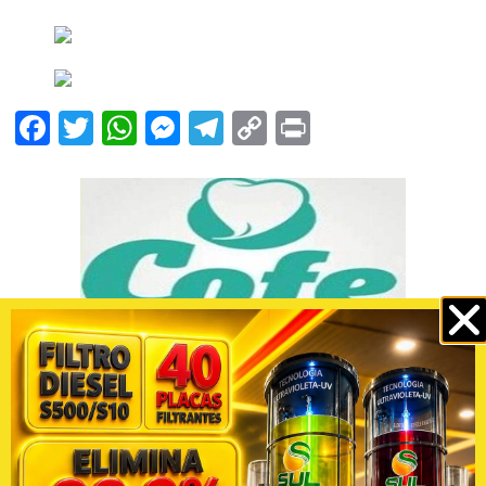
Facebook
Twitter
WhatsApp
Messenger
Telegram
Copy
Print
Link