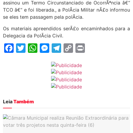
assinou um Termo Circunstanciado de OcorrÃªncia â€“
TCO â€“ e foi liberada., a PolÃ­cia Militar nÃ£o informou
se eles tem passagem pela polÃ­cia.
Os materiais apreendidos serÃ£o encaminhados para a
Delegacia da PolÃ­cia Civil.
Facebook
Twitter
WhatsApp
Messenger
Telegram
Copy
Print
Link
Leia
Também