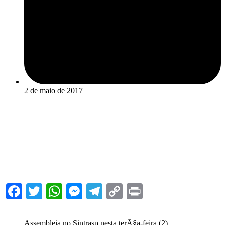
2 de maio de 2017
Facebook
Twitter
WhatsApp
Messenger
Telegram
Copy
Print
Link
Assembleia no Sintrasp nesta terÃ§a-feira (2)