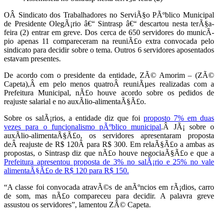
OÂ Sindicato dos Trabalhadores no ServiÃ§o PÃºblico Municipal
de Presidente OlegÃ¡rio â€“ Sintrasp â€“ descartou nesta terÃ§a-
feira (2) entrar em greve. Dos cerca de 650 servidores do municÃ­
pio apenas 11 compareceram na reuniÃ£o extra convocada pelo
sindicato para decidir sobre o tema. Outros 6 servidores aposentados
estavam presentes.
De acordo com o presidente da entidade, ZÃ© Amorim – (ZÃ©
Capeta),Â em pelo menos quatroÂ reuniÃµes realizadas com a
Prefeitura Municipal, nÃ£o houve acordo sobre os pedidos de
reajuste salarial e no auxÃ­lio-alimentaÃ§Ã£o.
Sobre os salÃ¡rios, a entidade diz que foi
proposto 7% em duas
vezes para o funcionalismo pÃºblico municipal
.Â JÃ¡ sobre o
auxÃ­lio-alimentaÃ§Ã£o, os servidores apresentaram proposta
deÂ reajuste de R$ 120Â para R$ 300. Em relaÃ§Ã£o a ambas as
propostas, o Sintrasp diz que nÃ£o houve negociaÃ§Ã£o e que a
Prefeitura apresentou proposta de 3% no salÃ¡rio e 25% no vale
alimentaÃ§Ã£o de R$ 120 para R$ 150.
“A classe foi convocada atravÃ©s de anÃºncios em rÃ¡dios, carro
de som, mas nÃ£o compareceu para decidir. A palavra greve
assustou os servidores”, lamentou ZÃ© Capeta.