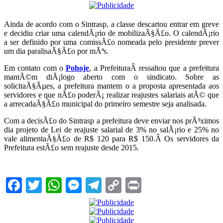
Ainda de acordo com o Sintrasp, a classe descartou entrar em greve
e decidiu criar uma calendÃ¡rio de mobilizaÃ§Ã£o. O calendÃ¡rio
a ser definido por uma comissÃ£o nomeada pelo presidente prever
um dia paralisaÃ§Ã£o por mÃªs.
Em contato com o
Pohoje
, a PrefeituraÂ ressaltou que a prefeitura
mantÃ©m diÃ¡logo aberto com o sindicato. Sobre as
solicitaÃ§Ãµes, a prefeitura mantem o a proposta apresentada aos
servidores e que nÃ£o poderÃ¡ realizar reajustes salariais atÃ© que
a arrecadaÃ§Ã£o municipal do primeiro semestre seja analisada.
Com a decisÃ£o do Sintrasp a prefeitura deve enviar nos prÃ³ximos
dia projeto de Lei de reajuste salarial de 3% no salÃ¡rio e 25% no
vale alimentaÃ§Ã£o de R$ 120 para R$ 150.Â Os servidores da
Prefeitura estÃ£o sem reajuste desde 2015.
Facebook
Twitter
WhatsApp
Messenger
Telegram
Copy
Print
Link