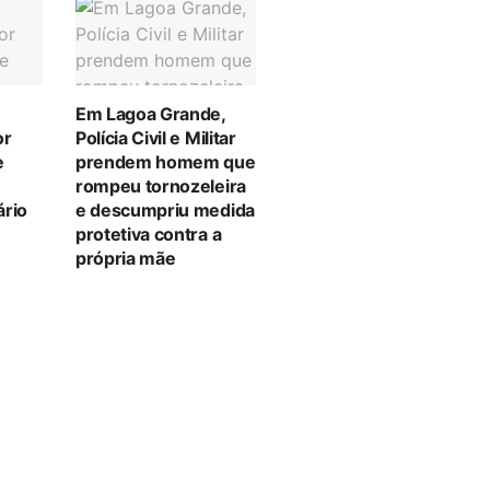
Em Lagoa Grande,
or
Polícia Civil e Militar
e
prendem homem que
rompeu tornozeleira
ário
e descumpriu medida
protetiva contra a
própria mãe