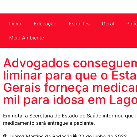
Início
Educação
Esportes
Geral
Polí
Meio Ambiente
Advogados conseguem
liminar para que o Est
Gerais forneça medic
mil para idosa em Lag
Em nota, a Secretaria de Estado de Saúde informou que f
medicamento será entregue a paciente.
Juarez Martins da Redação
22 de junho de 2022