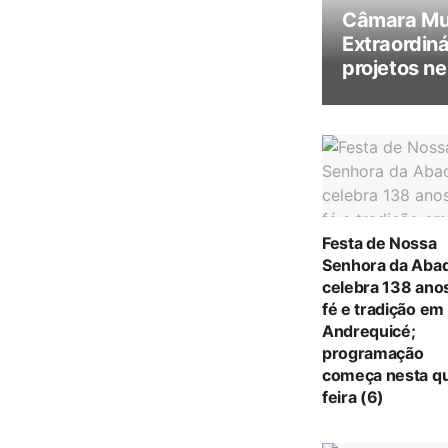
Câmara Mun
Extraordiná
projetos ne
Festa de Nossa
Senhora da Abad
celebra 138 ano
fé e tradição em
Andrequicé;
programação
começa nesta qu
feira (6)