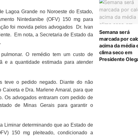
 de Lagoa Grande no Noroeste do Estado,
camento Nintedanibe (OFV) 150 mg para
A ação foi movida pelos advogados Dr. Ivan
Semana será
iente. Em nota, a Secretaria de Estado da
marcada por cal
.
acima da média 
clima seco em
se pulmonar. O remédio tem um custo de
Presidente Oleg
ã e a quantidade estimada para atender
as teve o pedido negado.
Diante do não
o Caixeta e Dra. Marlene Amaral, para que
nto. Os advogados entraram com pedido de
stado de Minas Gerais para garantir o
 a Liminar determinando que ao Estado de
OFV) 150 mg pleiteado, condicionado a