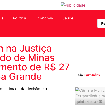
cia
Política
Economia
Saúde
 na Justiça
ado de Minas
amento de R$ 27
oa Grande
Leia
Também
oi intimada da decisão e o