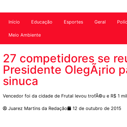
Início
Educação
Esportes
Geral
Polí
Meio Ambiente
27 competidores se r
Presidente OlegÃ¡rio p
sinuca
Vencedor foi da cidade de Frutal levou trofÃ©u e R$ 1 m
Juarez Martins da Redação
12 de outubro de 2015