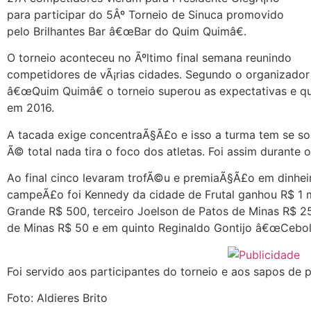
para participar do 5Âº Torneio de Sinuca promovido
pelo Brilhantes Bar â€œBar do Quim Quimâ€.
O torneio aconteceu no Ãºltimo final semana reunindo
competidores de vÃ¡rias cidades. Segundo o organizado
â€œQuim Quimâ€ o torneio superou as expectativas e qu
em 2016.
A tacada exige concentraÃ§Ã£o e isso a turma tem se so
Ã© total nada tira o foco dos atletas. Foi assim durante o
Ao final cinco levaram trofÃ©u e premiaÃ§Ã£o em dinheir
campeÃ£o foi Kennedy da cidade de Frutal ganhou R$ 1 m
Grande R$ 500, terceiro Joelson de Patos de Minas R$ 2
de Minas R$ 50 e em quinto Reginaldo Gontijo â€œCeboli
Foi servido aos participantes do torneio e aos sapos de
Foto: Aldieres Brito