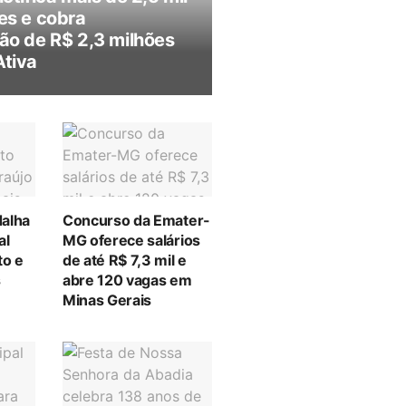
es e cobra
ão de R$ 2,3 milhões
Ativa
alha
Concurso da Emater-
al
MG oferece salários
to e
de até R$ 7,3 mil e
s
abre 120 vagas em
Minas Gerais