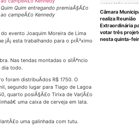
Quim Quim entregando premiaÃ§Ã£o
Câmara Municip
ao campeÃ£o Kennedy
realiza Reunião
Extraordinária p
votar três proje
r do evento Joaquim Moreira de Lima
nesta quinta-feir
e jÃ¡ esta trabalhando para o prÃ³ximo
bra. Nas tendas montadas o silÃªncio
 dia todo.
o foram distribuÃ­dos R$ 1750. O
il, segundo lugar para Tiago de Lagoa
50, quarto posiÃ§Ã£o Tirixa de VarjÃ£o
nhaâ€ uma caixa de cerveja em lata.
 plantÃ£o uma galinhada com tutu.