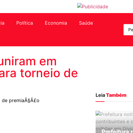
cia
Política
Economia
Saúde
euniram em
ara torneio de
Leia
Também
il de premiaÃ§Ã£o
Prefeitura 