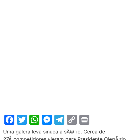
Facebook
Twitter
WhatsApp
Messenger
Telegram
Copy
Print
Link
Uma galera leva sinuca a sÃ©rio. Cerca de
27Â competidores vieram para Presidente OlegÃ¡rio