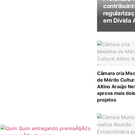
contribuint
regularizaç
em Dívida 
Câmara cria Med
de Mérito Cultur
Altino Araújo Ne
aprova mais doi
projetos