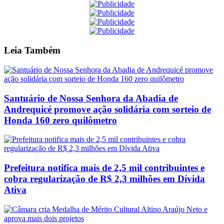
Link
Print
Leia
Também
Santuário de Nossa Senhora da Abadia de
Andrequicé promove ação solidária com sorteio de
Honda 160 zero quilômetro
Prefeitura notifica mais de 2,5 mil contribuintes e
cobra regularização de R$ 2,3 milhões em Dívida
Ativa