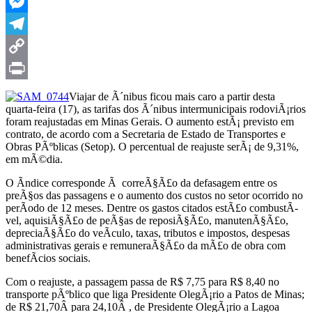
WhatsApp
Messenger
Telegram
Copy
Link
Print
Viajar de Ã´nibus ficou mais caro a partir desta
quarta-feira (17), as tarifas dos Ã´nibus intermunicipais rodoviÃ¡rios
foram reajustadas em Minas Gerais. O aumento estÃ¡ previsto em
contrato, de acordo com a Secretaria de Estado de Transportes e
Obras PÃºblicas (Setop). O percentual de reajuste serÃ¡ de 9,31%,
em mÃ©dia.
O Ã­ndice corresponde Ã correÃ§Ã£o da defasagem entre os
preÃ§os das passagens e o aumento dos custos no setor ocorrido no
perÃ­odo de 12 meses. Dentre os gastos citados estÃ£o combustÃ­
vel, aquisiÃ§Ã£o de peÃ§as de reposiÃ§Ã£o, manutenÃ§Ã£o,
depreciaÃ§Ã£o do veÃ­culo, taxas, tributos e impostos, despesas
administrativas gerais e remuneraÃ§Ã£o da mÃ£o de obra com
benefÃ­cios sociais.
Com o reajuste, a passagem passa de R$ 7,75 para R$ 8,40 no
transporte pÃºblico que liga Presidente OlegÃ¡rio a Patos de Minas;
de R$ 21,70Â para 24,10Â , de Presidente OlegÃ¡rio a Lagoa