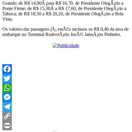
Grande; de R$ 14,90Â para R$ 16,70, de Presidente OlegÃ¡rio a
Ponte Firme; de R$ 15,30Â a R$ 17,60, de Presidente OlegÃ¡rio a
Taboca; de R$ 18,50 a R$ 20,20, de Presidente OlegÃ¡rio a Bela
Vista.
Os valores das passagens jÃ¡ estÃ£o inclusos os R$ 0,40 da taxa de
embarque no Terminal RodoviÃ¡rio JosÃ© JanuÃ¡rio Pinheiro.
Facebook
Twitter
WhatsApp
Messenger
Telegram
Copy