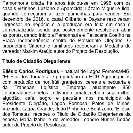
Pamonhoria criada há anos iniciou-se em 1996 com os
casais vizinhos, Luziano e Aparecida; Lázaro Miguel e Ilda,
quando começaram a fazer pamonhas para vender. Em
dezembro de 2016, o casal Gilberto e Dayane resolveram
ingressar no negócio e a produção era feita em casa e
comercializada; sendo que posteriormente resolveram abrir
as portas, dando início a Pamonharia e Petiscaria Coelho na
Praça Independência centro de Presidente Olegário. O
proprietário Gilberto e familiares receberam a Medalha do
vereador Markim Araújo autor do Projeto de Resolução.
Título de Cidadão Olegariense
Eliésio Carlos Rodrigues
– natural de Lagoa Formosa/MG.
“Eliésio dos Tomates” é proprietário da ECR Agronegócios
com produção de hortifrúti granjeiros, cereais e pecuária e
da Transpan Lojística. Emprega atualmente 850
colaboradores diretos, cultivando tomate, cebola, soja, milho,
algodão, café, sogro e pecuária nos municípios de
Presidente Olegário, Lagoa Formosa, Patos de Minas,
Vazante, Lagoa Grande, João Pinheiro e Buritizeiro. “Eliésio
dos Tomates” recebeu o Título de Cidadão Olegariense da
esposa Maria Izabel e do vereador Leandro Nunes Bodão
autor do Projeto de Resolução.