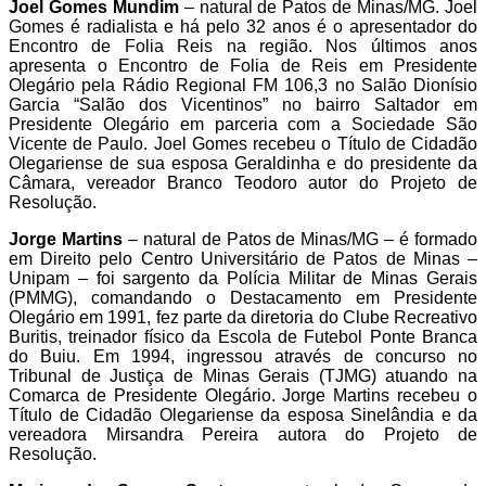
Joel Gomes Mundim
– natural de Patos de Minas/MG. Joel
Gomes é radialista e há pelo 32 anos é o apresentador do
Encontro de Folia Reis na região. Nos últimos anos
apresenta o Encontro de Folia de Reis em Presidente
Olegário pela Rádio Regional FM 106,3 no Salão Dionísio
Garcia “Salão dos Vicentinos” no bairro Saltador em
Presidente Olegário em parceria com a Sociedade São
Vicente de Paulo. Joel Gomes recebeu o Título de Cidadão
Olegariense de sua esposa Geraldinha e do presidente da
Câmara, vereador Branco Teodoro autor do Projeto de
Resolução.
Jorge Martins
– natural de Patos de Minas/MG – é formado
em Direito pelo Centro Universitário de Patos de Minas –
Unipam – foi sargento da Polícia Militar de Minas Gerais
(PMMG), comandando o Destacamento em Presidente
Olegário em 1991, fez parte da diretoria do Clube Recreativo
Buritis, treinador físico da Escola de Futebol Ponte Branca
do Buiu. Em 1994, ingressou através de concurso no
Tribunal de Justiça de Minas Gerais (TJMG) atuando na
Comarca de Presidente Olegário. Jorge Martins recebeu o
Título de Cidadão Olegariense da esposa Sinelândia e da
vereadora Mirsandra Pereira autora do Projeto de
Resolução.