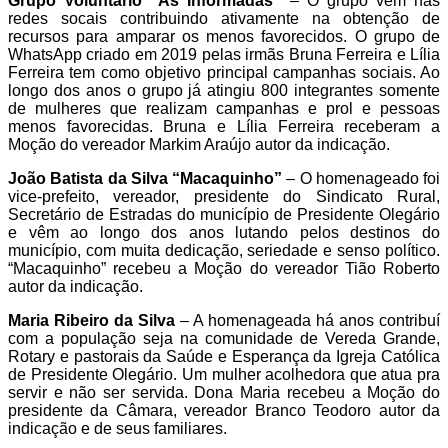
Grupo Voluntário “As Informadas”
– O grupo vem nas
redes socais contribuindo ativamente na obtenção de
recursos para amparar os menos favorecidos. O grupo de
WhatsApp criado em 2019 pelas irmãs Bruna Ferreira e Lília
Ferreira tem como objetivo principal campanhas sociais. Ao
longo dos anos o grupo já atingiu 800 integrantes somente
de mulheres que realizam campanhas e prol e pessoas
menos favorecidas. Bruna e Lília Ferreira receberam a
Moção do vereador Markim Araújo autor da indicação.
João Batista da Silva “Macaquinho”
– O homenageado foi
vice-prefeito, vereador, presidente do Sindicato Rural,
Secretário de Estradas do município de Presidente Olegário
e vêm ao longo dos anos lutando pelos destinos do
município, com muita dedicação, seriedade e senso político.
“Macaquinho” recebeu a Moção do vereador Tião Roberto
autor da indicação.
Maria Ribeiro da Silva
– A homenageada há anos contribuí
com a população seja na comunidade de Vereda Grande,
Rotary e pastorais da Saúde e Esperança da Igreja Católica
de Presidente Olegário. Um mulher acolhedora que atua pra
servir e não ser servida. Dona Maria recebeu a Moção do
presidente da Câmara, vereador Branco Teodoro autor da
indicação e de seus familiares.