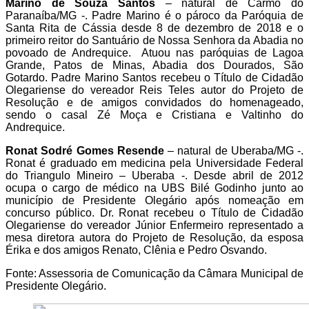
Marino de Souza Santos
– natural de Carmo do
Paranaíba/MG -. Padre Marino é o pároco da Paróquia de
Santa Rita de Cássia desde 8 de dezembro de 2018 e o
primeiro reitor do Santuário de Nossa Senhora da Abadia no
povoado de Andrequice. Atuou nas paróquias de Lagoa
Grande, Patos de Minas, Abadia dos Dourados, São
Gotardo. Padre Marino Santos recebeu o Título de Cidadão
Olegariense do vereador Reis Teles autor do Projeto de
Resolução e de amigos convidados do homenageado,
sendo o casal Zé Moça e Cristiana e Valtinho do
Andrequice.
Ronat Sodré Gomes Resende
– natural de Uberaba/MG -.
Ronat é graduado em medicina pela Universidade Federal
do Triangulo Mineiro – Uberaba -. Desde abril de 2012
ocupa o cargo de médico na UBS Bilé Godinho junto ao
município de Presidente Olegário após nomeação em
concurso público. Dr. Ronat recebeu o Título de Cidadão
Olegariense do vereador Júnior Enfermeiro representado a
mesa diretora autora do Projeto de Resolução, da esposa
Érika e dos amigos Renato, Clênia e Pedro Osvando.
Fonte: Assessoria de Comunicação da Câmara Municipal de
Presidente Olegário.