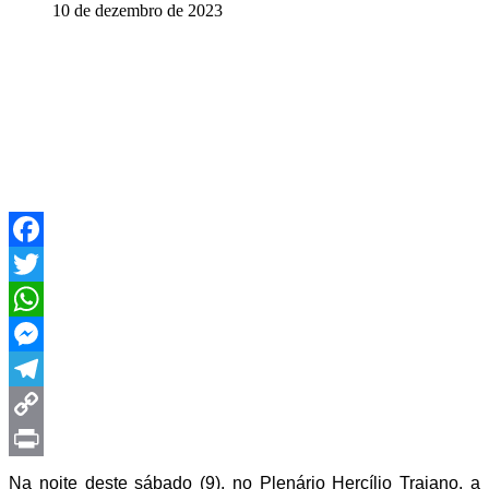
10 de dezembro de 2023
Facebook
Twitter
WhatsApp
Messenger
Telegram
Copy
Link
Print
Na noite deste sábado (9), no Plenário Hercílio Trajano, a