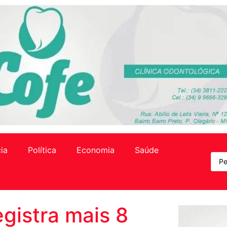
cia
Política
Economia
Saúde
egistra mais 8