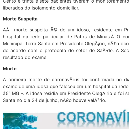
Cento e trinta e sete pacientes tiveram o monitorament
liberados do isolamento domiciliar.
Morte Suspeita
AÂ morte suspeita Ã© de um idoso, residente em Pre
hospital da rede particular de Patos de Minas.Â O co
Municipal Terra Santa em Presidente OlegÃ¡rio, nÃ£o ocor
de acordo com o protocolo do setor de SaÃºde. A Secr
resultado do exame.
Morte
A primeira morte de coronavÃ­rus foi confirmada no d
exame de uma idosa que faleceu em um hospital da rede 
â€“ MG -. A idosa residia em Presidente OlegÃ¡rio e foi 
Santa no dia 24 de junho, nÃ£o houve velÃ³rio.