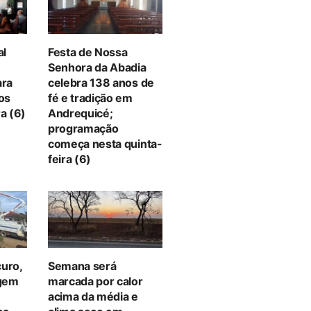
al
Festa de Nossa
Senhora da Abadia
ara
celebra 138 anos de
tos
fé e tradição em
a (6)
Andrequicé;
programação
começa nesta quinta-
feira (6)
curo,
Semana será
gem
marcada por calor
acima da média e