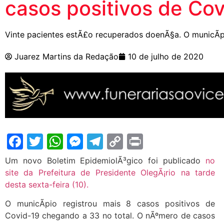
casos positivos de Co
Vinte pacientes estÃ£o recuperados doenÃ§a. O municÃ­p
Juarez Martins da Redação
10 de julho de 2020
Facebook
Twitter
WhatsApp
Messenger
Telegram
Copy
Print
Link
Um novo Boletim EpidemiolÃ³gico foi publicado
no
site da Prefeitura de Presidente OlegÃ¡rio na tarde
desta sexta-feira (10).
O municÃ­pio registrou mais 8 casos positivos de
Covid-19 chegando a 33 no total. O nÃºmero de casos