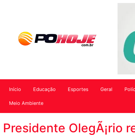
Início
Educação
Esportes
Geral
Polí
Meio Ambiente
Presidente OlegÃ¡rio r