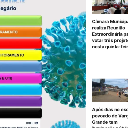
Câmara Municip
realiza Reunião
Extraordinária p
votar três proje
nesta quinta-feir
Após dias no es
povoado de Var
Grande tem