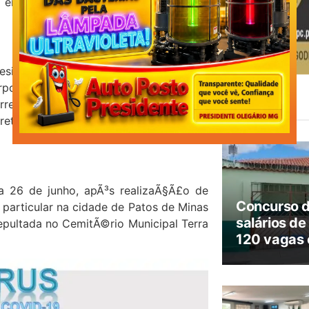
o encerrado e todos os pacientes foram
sidente OlegÃ¡rio. Ele morreu em um
rpo dele foi sepultado no CemitÃ©rio
reu o velÃ³rio e o enterro foi realizado
Leia
Também
etaria Municipal de SaÃºde aguarda o
ia 26 de junho, apÃ³s realizaÃ§Ã£o de
Concurso 
particular na cidade de Patos de Minas
salários de
sepultada no CemitÃ©rio Municipal Terra
120 vagas 