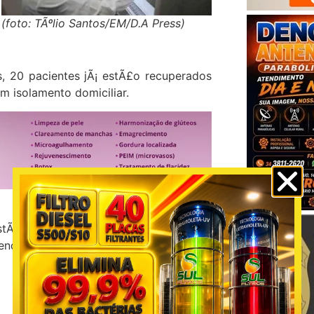
(foto: TÃºlio Santos/EM/D.A Press)
, 20 pacientes jÃ¡ estÃ£o recuperados
m isolamento domiciliar.
tÃ£o em isolamento domiciliar sendo
endo o protocolo do MinistÃ©rio da