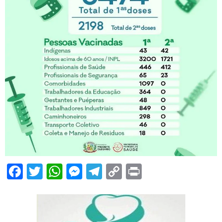
Facebook
Twitter
WhatsApp
Messenger
Telegram
Copy
Print
Link