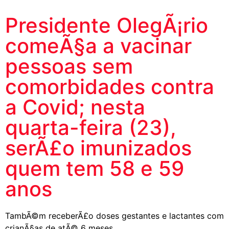
Presidente OlegÃ¡rio
comeÃ§a a vacinar
pessoas sem
comorbidades contra
a Covid; nesta
quarta-feira (23),
serÃ£o imunizados
quem tem 58 e 59
anos
TambÃ©m receberÃ£o doses gestantes e lactantes com
crianÃ§as de atÃ© 6 meses.