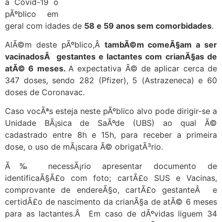
a Covid-19 o
pÃºblico em
geral com idades de
58 e 59 anos sem comorbidades
.
AlÃ©m deste pÃºblico,Â
tambÃ©m comeÃ§am a ser
vacinadosÂ gestantes e lactantes com crianÃ§as de
atÃ© 6 meses.
A expectativa Ã© de aplicar cerca de
347 doses, sendo 282 (Pfizer), 5 (Astrazeneca) e 60
doses de Coronavac.
Caso vocÃªs esteja neste pÃºblico alvo pode dirigir-se a
Unidade BÃ¡sica de SaÃºde (UBS) ao qual Ã©
cadastrado entre 8h e 15h, para receber a primeira
dose, o uso de mÃ¡scara Ã© obrigatÃ³rio.
Ã‰ necessÃ¡rio apresentar d
ocumento de
identificaÃ§Ã£o com foto; cartÃ£o SUS e Vacinas,
comprovante de endereÃ§o, cartÃ£o gestanteÂ e
certidÃ£o de nascimento da crianÃ§a de atÃ© 6 meses
para as lactantes.Â Em caso de dÃºvidas liguem 34