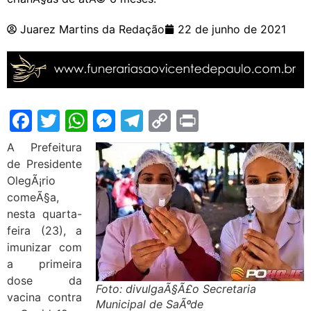
Juarez Martins da Redação
22 de junho de 2021
Facebook
Twitter
WhatsApp
Messenger
Telegram
Copy
Print
Link
A Prefeitura
de Presidente
OlegÃ¡rio
comeÃ§a,
nesta quarta-
feira (23), a
imunizar com
a primeira
dose da
Foto: divulgaÃ§Ã£o Secretaria
vacina contra
Municipal de SaÃºde