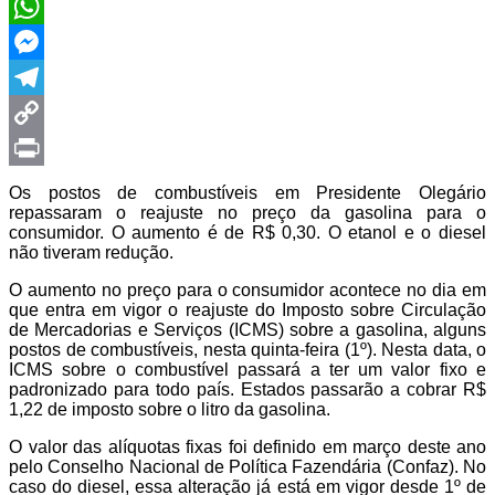
Twitter
WhatsApp
Messenger
Telegram
Copy
Link
Print
Os postos de combustíveis em Presidente Olegário
repassaram o reajuste no preço da gasolina para o
consumidor. O aumento é de R$ 0,30. O etanol e o diesel
não tiveram redução.
O aumento no preço para o consumidor acontece no dia em
que entra em vigor o reajuste do Imposto sobre Circulação
de Mercadorias e Serviços (ICMS) sobre a gasolina, alguns
postos de combustíveis, nesta quinta-feira (1º). Nesta data, o
ICMS sobre o combustível passará a ter um valor fixo e
padronizado para todo país. Estados passarão a cobrar R$
1,22 de imposto sobre o litro da gasolina.
O valor das alíquotas fixas foi definido em março deste ano
pelo Conselho Nacional de Política Fazendária (Confaz). No
caso do diesel, essa alteração já está em vigor desde 1º de