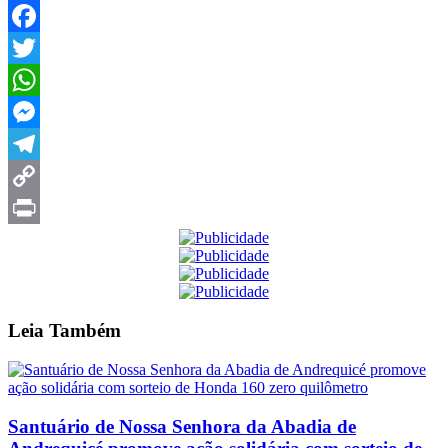
Facebook
Twitter
WhatsApp
Messenger
Telegram
Copy
Link
Print
Leia
Também
Santuário de Nossa Senhora da Abadia de