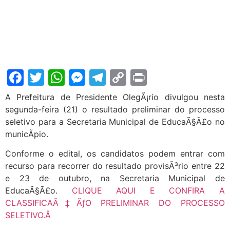
Facebook
Twitter
WhatsApp
Messenger
Telegram
Copy
Print
Link
A Prefeitura de Presidente OlegÃ¡rio divulgou nesta
segunda-feira (21) o resultado preliminar do processo
seletivo para a Secretaria Municipal de EducaÃ§Ã£o no
municÃ­pio.
Conforme o edital, os candidatos podem entrar com
recurso para recorrer do resultado provisÃ³rio entre 22
e 23 de outubro, na Secretaria Municipal de
EducaÃ§Ã£o.
CLIQUE AQUI E CONFIRA A
CLASSIFICAÃ‡ÃƒO PRELIMINAR DO PROCESSO
SELETIVO.Â