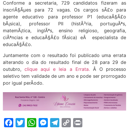
Conforme a secretaria, 729 candidatos fizeram as
inscriÃ§Ãµes para 72 vagas. Os cargos sÃ£o para
agente educativo para professor P1 (educaÃ§Ã£o
bÃ¡sica), professor PII (histÃ³ria, portuguÃªs,
matemÃ¡tica, inglÃªs, ensino religioso, geografia,
ciÃªncias e educaÃ§Ã£o fÃ­sica) eÂ especialista de
educaÃ§Ã£o.
Juntamente com o resultado foi publicado uma errata
alterando o dia do resultado final de 28 para 29 de
outubro,
clique aqui e leia a Errata.
Â O processo
seletivo tem validade de um ano e pode ser prorrogado
por igual perÃ­odo.
Facebook
Twitter
WhatsApp
Messenger
Telegram
Copy
Print