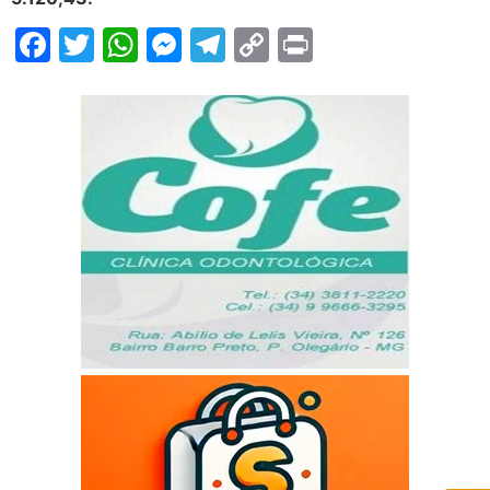
Facebook
Twitter
WhatsApp
Messenger
Telegram
Copy
Print
Link