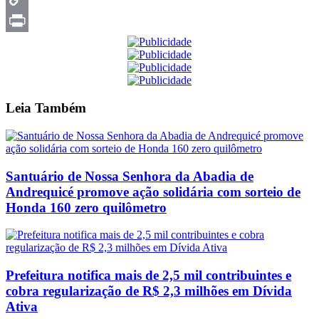
Copy
Link
Print
Leia
Também
Santuário de Nossa Senhora da Abadia de
Andrequicé promove ação solidária com sorteio de
Honda 160 zero quilômetro
Prefeitura notifica mais de 2,5 mil contribuintes e
cobra regularização de R$ 2,3 milhões em Dívida
Ativa