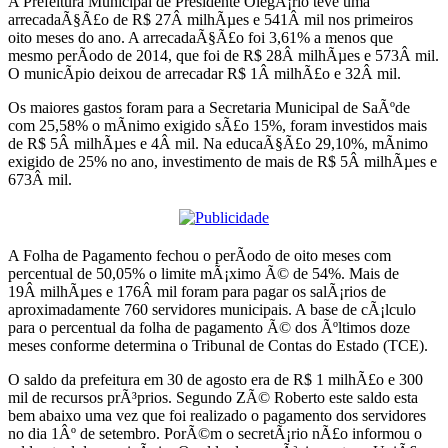
A Prefeitura Municipal de Presidente OlegÃ¡rio teve uma
arrecadaÃ§Ã£o de R$ 27Â milhÃµes e 541Â mil nos primeiros
oito meses do ano. A arrecadaÃ§Ã£o foi 3,61% a menos que
mesmo perÃ­odo de 2014, que foi de R$ 28Â milhÃµes e 573Â mil.
O municÃ­pio deixou de arrecadar R$ 1Â milhÃ£o e 32Â mil.
Os maiores gastos foram para a Secretaria Municipal de SaÃºde
com 25,58% o mÃ­nimo exigido sÃ£o 15%, foram investidos mais
de R$ 5Â milhÃµes e 4Â mil. Na educaÃ§Ã£o 29,10%, mÃ­nimo
exigido de 25% no ano, investimento de mais de R$ 5Â milhÃµes e
673Â mil.
A Folha de Pagamento fechou o perÃ­odo de oito meses com
percentual de 50,05% o limite mÃ¡ximo Ã© de 54%. Mais de
19Â milhÃµes e 176Â mil foram para pagar os salÃ¡rios de
aproximadamente 760 servidores municipais. A base de cÃ¡lculo
para o percentual da folha de pagamento Ã© dos Ãºltimos doze
meses conforme determina o Tribunal de Contas do Estado (TCE).
O saldo da prefeitura em 30 de agosto era de R$ 1 milhÃ£o e 300
mil de recursos prÃ³prios. Segundo ZÃ© Roberto este saldo esta
bem abaixo uma vez que foi realizado o pagamento dos servidores
no dia 1Âº de setembro. PorÃ©m o secretÃ¡rio nÃ£o informou o