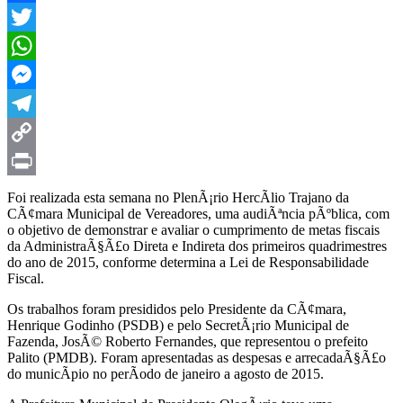
Facebook
Twitter
WhatsApp
Messenger
Telegram
Copy
Link
Print
Foi realizada esta semana no PlenÃ¡rio HercÃ­lio Trajano da
CÃ¢mara Municipal de Vereadores, uma audiÃªncia pÃºblica, com
o objetivo de demonstrar e avaliar o cumprimento de metas fiscais
da AdministraÃ§Ã£o Direta e Indireta dos primeiros quadrimestres
do ano de 2015, conforme determina a Lei de Responsabilidade
Fiscal.
Os trabalhos foram presididos pelo Presidente da CÃ¢mara,
Henrique Godinho (PSDB) e pelo SecretÃ¡rio Municipal de
Fazenda, JosÃ© Roberto Fernandes, que representou o prefeito
Palito (PMDB). Foram apresentadas as despesas e arrecadaÃ§Ã£o
do municÃ­pio no perÃ­odo de janeiro a agosto de 2015.