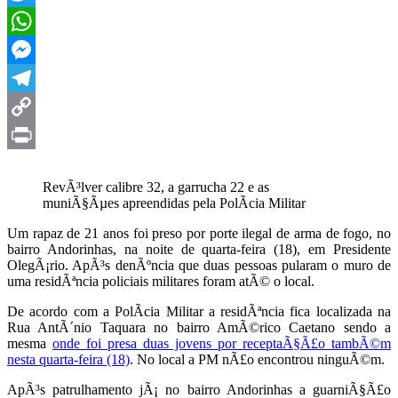
Twitter
WhatsApp
Messenger
Telegram
Copy
Link
Print
RevÃ³lver calibre 32, a garrucha 22 e as
muniÃ§Ãµes apreendidas pela PolÃ­cia Militar
Um rapaz de 21 anos foi preso por porte ilegal de arma de fogo, no
bairro Andorinhas, na noite de quarta-feira (18), em Presidente
OlegÃ¡rio. ApÃ³s denÃºncia que duas pessoas pularam o muro de
uma residÃªncia policiais militares foram atÃ© o local.
De acordo com a PolÃ­cia Militar a residÃªncia fica localizada na
Rua AntÃ´nio Taquara no bairro AmÃ©rico Caetano sendo a
mesma
onde foi presa duas jovens por receptaÃ§Ã£o tambÃ©m
nesta quarta-feira (18)
. No local a PM nÃ£o encontrou ninguÃ©m.
ApÃ³s patrulhamento jÃ¡ no bairro Andorinhas a guarniÃ§Ã£o