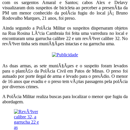
com os sargentos Amaral e Santos; cabos Alex e Delavy
visualizaram dois suspeitos de bicicleta ao perceber a presenÃ§a da
PM um menor conhecido da polÃ­cia fugiu do local jÃ¡ Bruno
Rodovalho Marques, 21 anos, foi preso.
Ainda segundo a PolÃ­cia Militar os suspeitos dispersaram objetos
na Rua Rosina LÃºcia Cambraia foi feita uma varredura no local e
encontraram uma garrucha calibre 22 e um revÃ³lver calibre 32. No
revÃ³lver tinha seis muniÃ§Ãµes intactas e na garrucha uma.
As duas armas, as sete muniÃ§Ãµes e o suspeito foram levados
para o plantÃ£o da PolÃ­cia Civil em Patos de Minas. O preso foi
autuado por porte ilegal de arma e levado para o presÃ­dio. O menor
de 16 anos que evadiu e o preso tem vÃ¡rias passagens pela polÃ­cia
por diversos crimes.
A PolÃ­cia Militar realiza buscas para localizar o menor que fugiu da
abordagem.