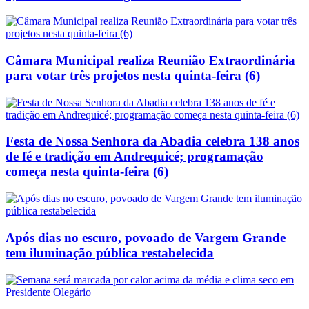
Câmara Municipal realiza Reunião Extraordinária
para votar três projetos nesta quinta-feira (6)
Festa de Nossa Senhora da Abadia celebra 138 anos
de fé e tradição em Andrequicé; programação
começa nesta quinta-feira (6)
Após dias no escuro, povoado de Vargem Grande
tem iluminação pública restabelecida