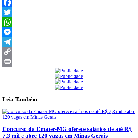
Facebook
Twitter
WhatsApp
Messenger
Telegram
Copy
Link
Print
Leia
Também
Concurso da Emater-MG oferece salários de até R$
7,3 mil e abre 120 vagas em Minas Gerais