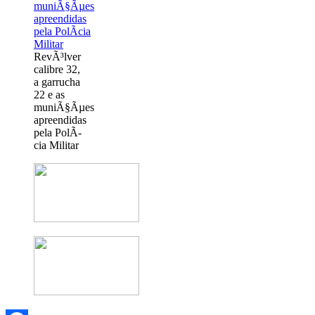
RevÃ³lver
calibre 32,
a garrucha
22 e as
muniÃ§Ãµes
apreendidas
pela PolÃ­
cia Militar