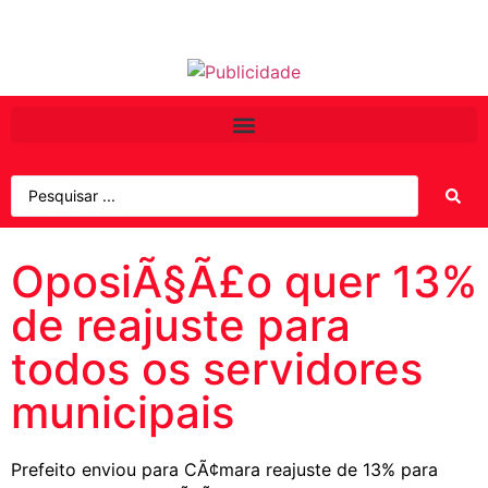
OposiÃ§Ã£o quer 13%
de reajuste para
todos os servidores
municipais
Prefeito enviou para CÃ¢mara reajuste de 13% para