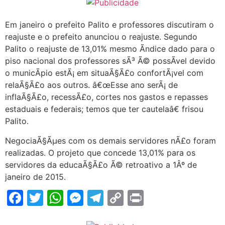
Em janeiro o prefeito Palito e professores discutiram o
reajuste e o prefeito anunciou o reajuste. Segundo
Palito o reajuste de 13,01% mesmo Ã­ndice dado para o
piso nacional dos professores sÃ³ Ã© possÃ­vel devido
o municÃ­pio estÃ¡ em situaÃ§Ã£o confortÃ¡vel com
relaÃ§Ã£o aos outros. â€œEsse ano serÃ¡ de
inflaÃ§Ã£o, recessÃ£o, cortes nos gastos e repasses
estaduais e federais; temos que ter cautelaâ€ frisou
Palito.
NegociaÃ§Ãµes com os demais servidores nÃ£o foram
realizadas. O projeto que concede 13,01% para os
servidores da educaÃ§Ã£o Ã© retroativo a 1Âº de
janeiro de 2015.
Facebook
Twitter
WhatsApp
Messenger
Telegram
Copy
Print
Link