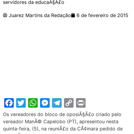
servidores da educaÃ§Ã£o
Juarez Martins da Redação
6 de fevereiro de 2015
Facebook
Twitter
WhatsApp
Messenger
Telegram
Copy
Print
Link
Os vereadores do bloco de oposiÃ§Ã£o criado pelo
vereador ManÃ© Capelobo (PT), apresentou nesta
quinta-feira, (5), na reuniÃ£o da CÃ¢mara pedido de