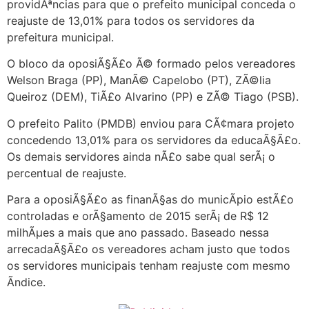
providÃªncias para que o prefeito municipal conceda o
reajuste de 13,01% para todos os servidores da
prefeitura municipal.
O bloco da oposiÃ§Ã£o Ã© formado pelos vereadores
Welson Braga (PP), ManÃ© Capelobo (PT), ZÃ©lia
Queiroz (DEM), TiÃ£o Alvarino (PP) e ZÃ© Tiago (PSB).
O prefeito Palito (PMDB) enviou para CÃ¢mara projeto
concedendo 13,01% para os servidores da educaÃ§Ã£o.
Os demais servidores ainda nÃ£o sabe qual serÃ¡ o
percentual de reajuste.
Para a oposiÃ§Ã£o as finanÃ§as do municÃ­pio estÃ£o
controladas e orÃ§amento de 2015 serÃ¡ de R$ 12
milhÃµes a mais que ano passado. Baseado nessa
arrecadaÃ§Ã£o os vereadores acham justo que todos
os servidores municipais tenham reajuste com mesmo
Ã­ndice.